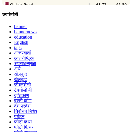
क्याटेगोरी
banner
bannernews
education
English
tags
अन्तरवार्ता
अन्तर्राष्ट्रिय
अपराध/सुरक्षा
अर्थ
खेलकुद
खेलकुद
जीवनशैली
टेक्नोलोजी
दृष्टिकोण
दृस्टी कोण
देश परदेश
निर्वाचन बिशेष
पर्यटन
फोटो कथा
फोटो फिचर