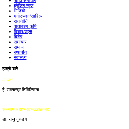
फोटो समाचार
ब्रेकिंग न्युज
भिडियो
मनोरञ्जन/साहित्य
राजनीति
वातावरण-कृषि
विचार/बहस
विशेष
समाचार
समाज
स्थानीय
स्वास्थ्य
हाम्रो बारे
अध्यक्ष
ई. रामचन्द्र तिमिल्सिना
संस्थापक अध्यक्ष/सल्लाहकार
डा. राजु गुरुङ्ग