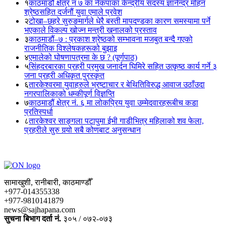
१
काठमाडौं क्षेत्र नं ७ का नेकपाका केन्द्रीय सदस्य ज्ञानेन्द्र मोहन
श्रेष्ठसहित दर्जनौं युवा एमाले प्रवेश
२
टोखा–छहरे सुरुङमार्गले धेरै बस्ती मापदण्डका कारण समस्यामा पर्ने
भएकाले विकल्प खोज्न मन्त्री खनालको प्रस्ताव
३
काठमाडौं–७ : प्रकाश श्रेष्ठको सम्भावना मजबुत बन्दै गएको
राजनीतिक विश्लेषकहरूको बुझाइ
४
एमालेको घोषणापत्रमा के छ ? (पूर्णपाठ)
५
सिंहदरबारका प्रहरी प्रमुख जनार्दन घिमिरे सहित उत्कृष्ठ कार्य गर्ने ३
जना प्रहरी अधिकृत पुरस्कृत
६
तारकेश्वरमा युवाहरुले भ्रष्टाचार र बेथितिविरुद्ध आवाज उठाँउदा
नगरपालिकाको धम्कीपूर्ण विज्ञप्ति
७
काठमाडौं क्षेत्र नं. ६ मा लोकप्रिय युवा उम्मेदवारहरूबीच कडा
प्रतिस्पर्धा
८
तारकेश्वर साङ्गला पटापुमा ईभी गाडीभित्र महिलाको शव फेला,
प्रहरीले सुरु गर्‍यो सबै कोणबाट अनुसन्धान
सामाखुशी, रानीबारी, काठमाण्डौँ
+977-014355338
+977-9810141879
news@sajhapana.com
सुचना बिभाग दर्ता नं.
३०५ / ०७२-०७३