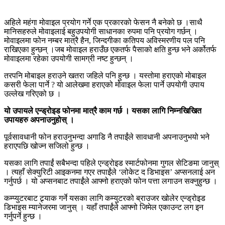
अहिले महंगा मोवाइल प्रयोग गर्ने एक प्रकारको फेसन नै बनेको छ ।साथै
मानिसहरुले मोवाइलाई बहुउपयोगी साधानका रुपमा पनि प्रयोग गर्छन् ।
मोवाइलमा फोन नम्बर मात्रै हैन, जिन्दगीका कतिपय अविस्मरणीय पल पनि
राखिएका हुन्छन् ।जब मोवाइल हराउँछ एकतर्फ पैसाको क्षति हुन्छ भने अर्कोतर्फ
मोवाइलमा रहेका उपयोगी सामग्री नष्ट हुन्छन् ।
तरपनि मोबाइल हराउने खतरा जहिले पनि हुन्छ । यस्तोमा हराएको मोबाइल
कसरी फेला पार्ने ? यो आलेखमा हराएको मोवाइल फेला पार्ने उपयोगी उपाय
उल्लेख गरिएको छ ।
यो उपायले एन्ड्रोइड फोनमा मात्रै काम गर्छ । यसका लागि निम्नखिखित
उपायहरु अपनाउनुहोस् ।
पूर्वसावधानी फोन हराउनुभन्दा अगाडि नै तपाईंले सावधानी अपनाउनुभयो भने
हराएपछि खोज्न सजिलो हुन्छ ।
यसका लागि तपाईं सबैभन्दा पहिले एन्ड्रोइड स्मार्टफोनमा गुगल सेटिङमा जानुस्
। त्यहाँ सेक्युरिटी आइकनमा गएर तपाईंले ‘लोकेट द डिभाइस’ अप्सनलाई अन
गर्नुपर्छ । यो अप्सनबाट तपाईंले आफ्नो हराएको फोन पत्ता लगाउन सक्नुहुन्छ ।
कम्प्युटरबाट ट्र्याक गर्ने यसका लागि कम्युटरको ब्राउजर खोलेर एन्ड्रोइड
डिभाइस म्यानेजरमा जानुस् । यहाँ तपाईंले आफ्नो जिमेल एकाउन्ट लग इन
गर्नुपर्ने हुन्छ ।