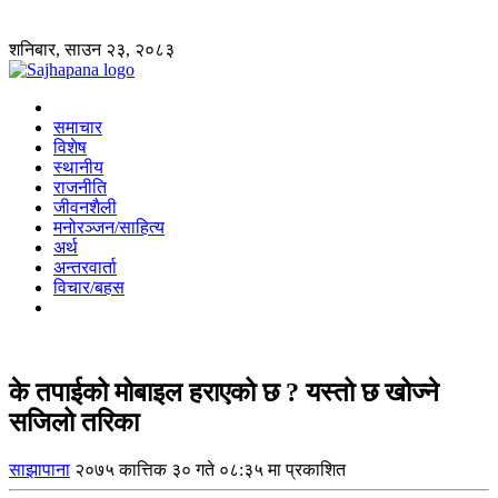
शनिबार, साउन २३, २०८३
समाचार
विशेष
स्थानीय
राजनीति
जीवनशैली
मनोरञ्जन/साहित्य
अर्थ
अन्तरवार्ता
विचार/बहस
के तपाईको मोबाइल हराएको छ ? यस्तो छ खोज्ने
सजिलो तरिका
साझापाना
२०७५ कात्तिक ३० गते ०८:३५ मा प्रकाशित