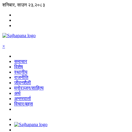
शनिबार, साउन २३,२०८३
×
समाचार
विशेष
स्थानीय
राजनीति
जीवनशैली
मनोरञ्जन/साहित्य
अर्थ
अन्तरवार्ता
विचार/बहस