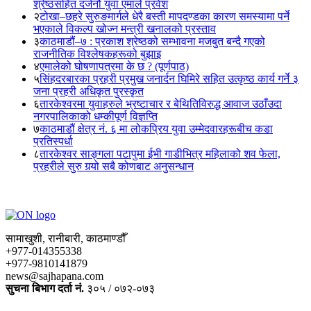
श्रेष्ठसहित दर्जनौं युवा एमाले प्रवेश
२
टोखा–छहरे सुरुङमार्गले धेरै बस्ती मापदण्डका कारण समस्यामा पर्ने
भएकाले विकल्प खोज्न मन्त्री खनालको प्रस्ताव
३
काठमाडौं–७ : प्रकाश श्रेष्ठको सम्भावना मजबुत बन्दै गएको
राजनीतिक विश्लेषकहरूको बुझाइ
४
एमालेको घोषणापत्रमा के छ ? (पूर्णपाठ)
५
सिंहदरबारका प्रहरी प्रमुख जनार्दन घिमिरे सहित उत्कृष्ठ कार्य गर्ने ३
जना प्रहरी अधिकृत पुरस्कृत
६
तारकेश्वरमा युवाहरुले भ्रष्टाचार र बेथितिविरुद्ध आवाज उठाँउदा
नगरपालिकाको धम्कीपूर्ण विज्ञप्ति
७
काठमाडौं क्षेत्र नं. ६ मा लोकप्रिय युवा उम्मेदवारहरूबीच कडा
प्रतिस्पर्धा
८
तारकेश्वर साङ्गला पटापुमा ईभी गाडीभित्र महिलाको शव फेला,
प्रहरीले सुरु गर्‍यो सबै कोणबाट अनुसन्धान
सामाखुशी, रानीबारी, काठमाण्डौँ
+977-014355338
+977-9810141879
news@sajhapana.com
सुचना बिभाग दर्ता नं.
३०५ / ०७२-०७३