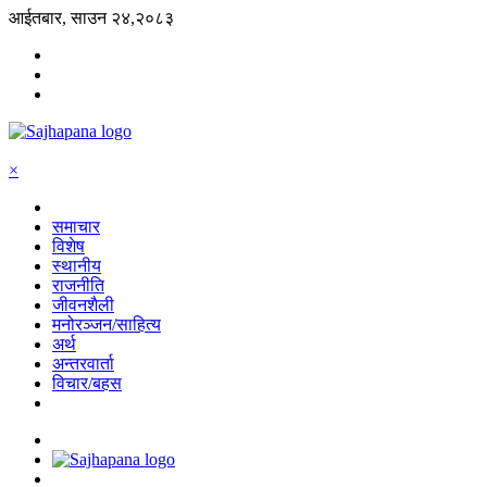
आईतबार, साउन २४,२०८३
×
समाचार
विशेष
स्थानीय
राजनीति
जीवनशैली
मनोरञ्जन/साहित्य
अर्थ
अन्तरवार्ता
विचार/बहस