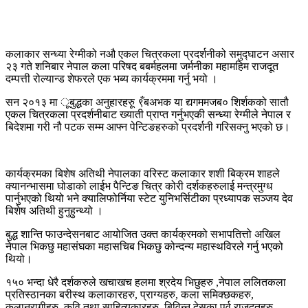
कलाकार सन्ध्या रेग्मीको नऔ एकल चित्रकला प्रदर्शनीको समुद्घाटन असार
२३ गते शनिबार नेपाल कला परिषद बबर्महलमा जर्मनीका महामहिम राजदूत
दम्पत्ती रोल्यान्ड शेफरले एक भब्य कार्यक्रममा गर्नु भयो ।
सन २०१३ मा ूबुद्धका अनुहारहरुू ९ँबअभक या द्यगममजब० शिर्शकको सातौ
एकल चित्रकला प्रदर्शनीबाट ख्याती प्राप्त गर्नुभएकी सन्ध्या रेग्मीले नेपाल र
बिदेशमा गरी नौ पटक सम्म आफ्न पेन्टिङहरुको प्रदर्शनी गरिसक्नु भएको छ।
कार्यक्रमका बिशेष अतिथी नेपालका वरिस्ट कलाकार शशी बिक्रम शाहले
क्यानन्भासमा घोडाको लाईभ पैन्टिङ चित्र कोरी दर्शकहरुलाई मन्त्रमुग्ध
पार्नुभएको थियो भने क्यालिफोर्निया स्टेट युनिभर्सिटीका प्रध्यापक सञ्जय देव
बिशेष अतिथी हुनुहुन्थ्यो ।
बुद्ध शान्ति फाउन्देसनबाट आयोजित उक्त कार्यक्रमको सभापतित्तो अखिल
नेपाल भिकछु महासंघका महासचिब भिकछु कोन्दन्य महास्थविरले गर्नु भएको
थियो।
१५० भन्दा धेरै दर्शकरुले खचाखच हलमा श्रदेय भिछुहरु ,नेपाल ललितकला
प्रतिस्ठानका बरीस्थ कलाकारहरु, प्राग्यहरु, कला समिक्छकहरु,
कलानुरागीहरु, कवि तथा साहित्यकारहरु, बिविन्न देसका पूर्व राजदुतहरु