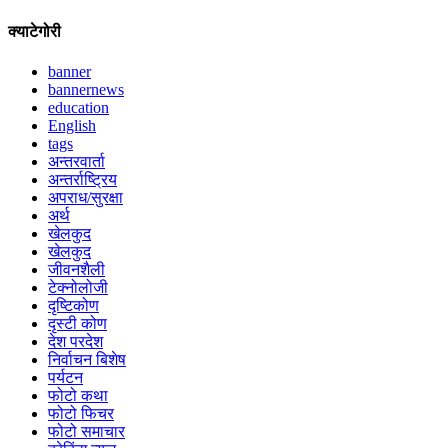
क्याटेगोरी
banner
bannernews
education
English
tags
अन्तरवार्ता
अन्तर्राष्ट्रिय
अपराध/सुरक्षा
अर्थ
खेलकुद
खेलकुद
जीवनशैली
टेक्नोलोजी
दृष्टिकोण
दृस्टी कोण
देश परदेश
निर्वाचन बिशेष
पर्यटन
फोटो कथा
फोटो फिचर
फोटो समाचार