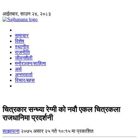
आईतबार, साउन २४, २०८३
समाचार
विशेष
स्थानीय
राजनीति
जीवनशैली
मनोरञ्जन/साहित्य
अर्थ
अन्तरवार्ता
विचार/बहस
चित्रकार सन्ध्या रेग्मी को नवौ एकल चित्रकला
राजधानिमा प्रदर्शनी
साझापाना
२०७५ असार २५ गते १०:१५ मा प्रकाशित