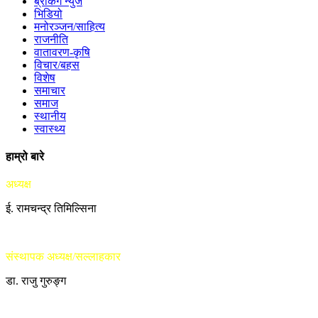
ब्रेकिंग न्युज
भिडियो
मनोरञ्जन/साहित्य
राजनीति
वातावरण-कृषि
विचार/बहस
विशेष
समाचार
समाज
स्थानीय
स्वास्थ्य
हाम्रो बारे
अध्यक्ष
ई. रामचन्द्र तिमिल्सिना
संस्थापक अध्यक्ष/सल्लाहकार
डा. राजु गुरुङ्ग