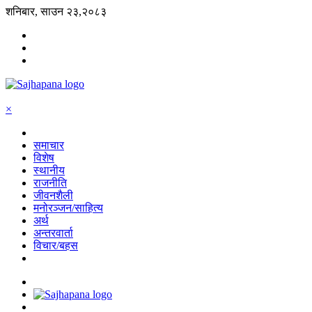
शनिबार, साउन २३,२०८३
×
समाचार
विशेष
स्थानीय
राजनीति
जीवनशैली
मनोरञ्जन/साहित्य
अर्थ
अन्तरवार्ता
विचार/बहस