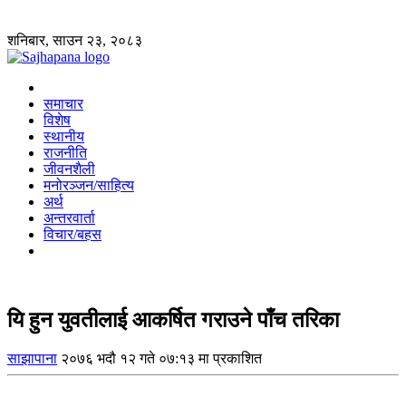
शनिबार, साउन २३, २०८३
समाचार
विशेष
स्थानीय
राजनीति
जीवनशैली
मनोरञ्जन/साहित्य
अर्थ
अन्तरवार्ता
विचार/बहस
यि हुन युवतीलाई आकर्षित गराउने पाँच तरिका
साझापाना
२०७६ भदौ १२ गते ०७:१३ मा प्रकाशित