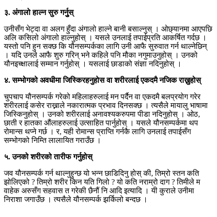
३. अंगालो हाल्न सुरु गर्नुुस्
उनीसँग भेट्दा वा अलग हुँदा अंगालो हाल्ने बानी बसाल्नुस् । ओछ्यानमा आएपछि
अलि कसिलो अंगालो हाल्नुहोस् । यसले उनलाई तपाईप्रति आकर्षित गर्दछ ।
यस्तो पनि हुन सक्छ कि यौनसम्पर्कका लागि उनी आफै सुरुवात गर्न थाल्नेछिन्
। यदि उनले आफै शुरु गरिन् भने कहिले पनि मौका नगुमाउनुहोस् । उनको
यौनइच्क्षालाई सम्मान गर्नुहोस् । यसलाई छाडाको संज्ञा नदिनुहोस् ।
४. सम्भोगको अवधीमा जिस्किरहनुहोस वा शरीरलाई एकदमै नजिक राख्नुहोस्
चुपचाप यौनसम्पर्क गरेको महिलाहरुलाई मन पर्दैन वा एकदमै बलप्रयोग गरेर
शरीरलाई कसेर राख्नाले नकारात्मक प्रभाव दिनसक्छ । त्यसैले मायालु भाषामा
जिस्किनुहोस् । उनको शरीरलाई अनावश्यकरुपमा पीडा नदिनुहोस् । ओठ,
छाती र हातका औंलाहरुलाई उत्साहित पार्नुहोस् । यसले यौनसम्पर्कमा थप
रोमान्स थप्ने गर्छ । र, यही रोमान्स प्राप्ति गर्नकै लागि उनलाई तपाईसँग
सम्भोगको निम्ति लालायित गराउँछ ।
५. उनको शरीरको तारीफ गर्नुहोस्
जव यौनसम्पर्क गर्न थाल्नुहुन्छ यो भन्न छाडिदिनु होस् की, तिम्रो स्तन कति
झोलिएको ? तिम्रो शरीर किन यति गिलो ? यो कति नराम्रो दाग ? तिमीले म
वाहेक अरुसँग सहवास त गरेकी छैनौं नि आदि इत्यादि । यी कुराले उनीमा
निराशा जगाउँछ । त्यसैले यौनसम्पर्क झर्किलो बन्दछ ।