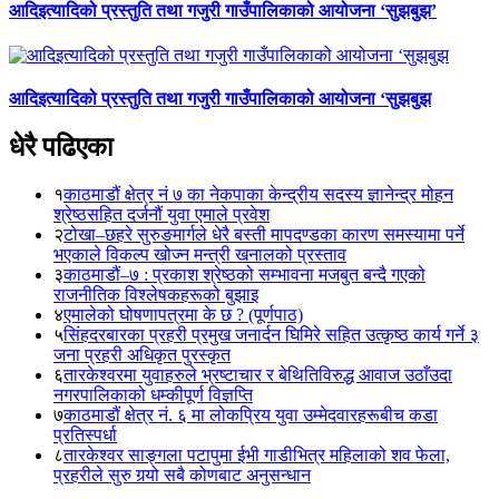
आदिइत्यादिको प्रस्तुति तथा गजुरी गाउँपालिकाको आयोजना ‘सुझबुझ’
आदिइत्यादिको प्रस्तुति तथा गजुरी गाउँपालिकाको आयोजना ‘सुझबुझ
धेरै पढिएका
१
काठमाडौं क्षेत्र नं ७ का नेकपाका केन्द्रीय सदस्य ज्ञानेन्द्र मोहन
श्रेष्ठसहित दर्जनौं युवा एमाले प्रवेश
२
टोखा–छहरे सुरुङमार्गले धेरै बस्ती मापदण्डका कारण समस्यामा पर्ने
भएकाले विकल्प खोज्न मन्त्री खनालको प्रस्ताव
३
काठमाडौं–७ : प्रकाश श्रेष्ठको सम्भावना मजबुत बन्दै गएको
राजनीतिक विश्लेषकहरूको बुझाइ
४
एमालेको घोषणापत्रमा के छ ? (पूर्णपाठ)
५
सिंहदरबारका प्रहरी प्रमुख जनार्दन घिमिरे सहित उत्कृष्ठ कार्य गर्ने ३
जना प्रहरी अधिकृत पुरस्कृत
६
तारकेश्वरमा युवाहरुले भ्रष्टाचार र बेथितिविरुद्ध आवाज उठाँउदा
नगरपालिकाको धम्कीपूर्ण विज्ञप्ति
७
काठमाडौं क्षेत्र नं. ६ मा लोकप्रिय युवा उम्मेदवारहरूबीच कडा
प्रतिस्पर्धा
८
तारकेश्वर साङ्गला पटापुमा ईभी गाडीभित्र महिलाको शव फेला,
प्रहरीले सुरु गर्‍यो सबै कोणबाट अनुसन्धान