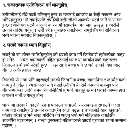
१. सकारात्मक प्रतिक्रिया गर्न थाल्नुहोस्
श्रीमतीलाई सँधै गाली गरिरहनु हुन्छ वा उनलाई कमजोर वा केही नजान्ने भनेर
भनिरहनुहुन्छ भने तपाईंप्रति तपाईंकी श्रीमतीको आकर्षण घट्दै जाने सम्भावना
हुन्छ र आर्कषण घट्दै जानुको कारण यौनसम्पर्कमा मन जान छाड्छ । त्यसैले
उनको तारिफ गर्नुस् । उनी हरेक कुराहरु तपाईंभन्दा राम्रोसँग गर्न सक्दिनन्
भन्ने भावना मनबाट निकाल्नुहोस् ।
२. घरको काममा ध्यान दिनुहोस्
तपाईं यो सो सोच्न छाडिदिनुहोस् की घरको काम गर्ने जिम्मेवारी श्रीमतीको मात्र
हो भनेर । अचेल कामकाजी महिलाहरुलाई घर तथा कार्यालयको वातावरण
मिलाउन हम्मे हम्मे परेको हुन्छ। अझ सानो बच्चा पनि छ भने उनको दिमागबाट
यौन त आफै हराएर जान्छ ।
किनकी यो भन्दा पनि महत्वपूर्ण उनको जिन्दगीमा बच्चा, खानापिना र कार्यालयको
काम हुने गर्दछ । त्यसकारण यदि तपाईं उनीसँग यी सबै कामको बाबजुद पनि
यौनसम्पर्कका लागि समय निकालिदियोस् भन्ने चाहनुहुन्छ भने घरको काममा हात
लगाउने बानी लगाउनु होस् ।
भान्सामा तरकारी काट्ने, खाना पकाउन सघाउने, सरसफाइमा सघाउने जस्ता
काम गर्दा तपाईंप्रति उनको अगाढप्रेम स्वतः बढ्छ । बच्चालाई खान खुवाउने,
फोहोर गरेको छ भने सफा गरिदिने गर्न थाल्नु भयो भने महिलाहरु तपाईंसँग
आकर्षित भइरहन्छन् । यस्ता पुरुषलाई महिलाहरुले आदर्श पुरुषको रुपमा सम्मान
गर्दछन् ।