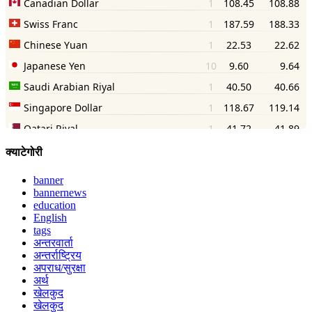
क्याटेगोरी
banner
bannernews
education
English
tags
अन्तरवार्ता
अन्तर्राष्ट्रिय
अपराध/सुरक्षा
अर्थ
खेलकुद
खेलकुद