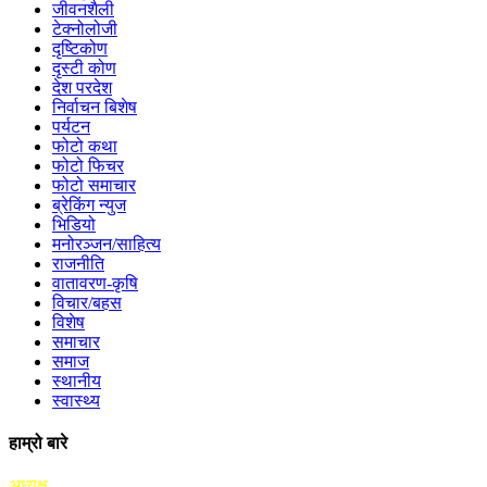
जीवनशैली
टेक्नोलोजी
दृष्टिकोण
दृस्टी कोण
देश परदेश
निर्वाचन बिशेष
पर्यटन
फोटो कथा
फोटो फिचर
फोटो समाचार
ब्रेकिंग न्युज
भिडियो
मनोरञ्जन/साहित्य
राजनीति
वातावरण-कृषि
विचार/बहस
विशेष
समाचार
समाज
स्थानीय
स्वास्थ्य
हाम्रो बारे
अध्यक्ष