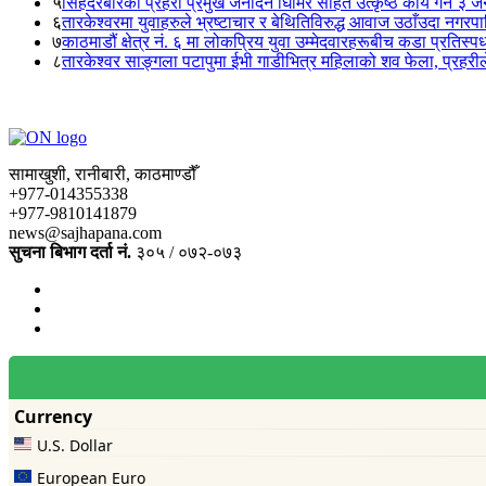
५
सिंहदरबारका प्रहरी प्रमुख जनार्दन घिमिरे सहित उत्कृष्ठ कार्य गर्ने ३ 
६
तारकेश्वरमा युवाहरुले भ्रष्टाचार र बेथितिविरुद्ध आवाज उठाँउदा नगरपालि
७
काठमाडौं क्षेत्र नं. ६ मा लोकप्रिय युवा उम्मेदवारहरूबीच कडा प्रतिस्पर्
८
तारकेश्वर साङ्गला पटापुमा ईभी गाडीभित्र महिलाको शव फेला, प्रहरीले
सामाखुशी, रानीबारी, काठमाण्डौँ
+977-014355338
+977-9810141879
news@sajhapana.com
सुचना बिभाग दर्ता नं.
३०५ / ०७२-०७३