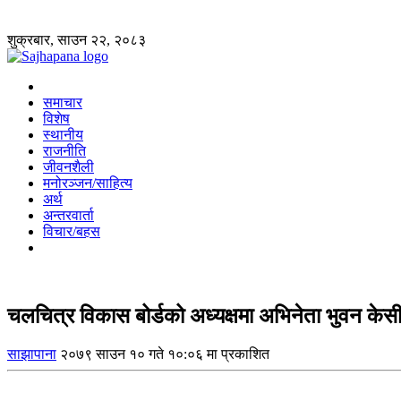
शुक्रबार, साउन २२, २०८३
समाचार
विशेष
स्थानीय
राजनीति
जीवनशैली
मनोरञ्जन/साहित्य
अर्थ
अन्तरवार्ता
विचार/बहस
चलचित्र विकास बोर्डको अध्यक्षमा अभिनेता भुवन केसी
साझापाना
२०७९ साउन १० गते १०:०६ मा प्रकाशित