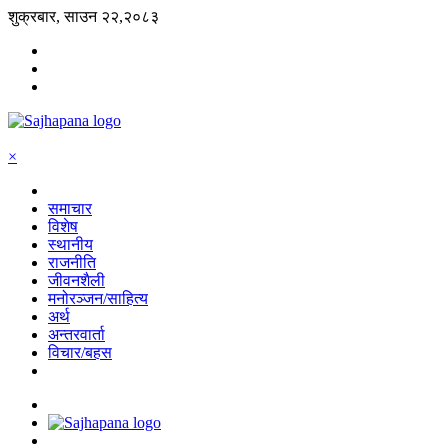
शुक्रबार, साउन २२,२०८३
×
समाचार
विशेष
स्थानीय
राजनीति
जीवनशैली
मनोरञ्जन/साहित्य
अर्थ
अन्तरवार्ता
विचार/बहस