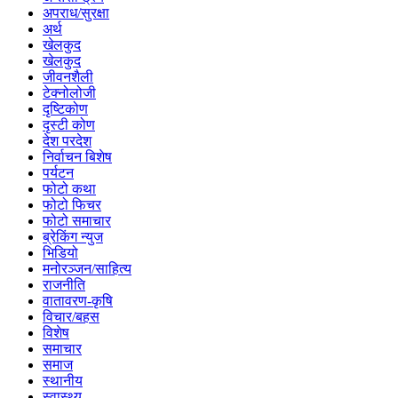
अपराध/सुरक्षा
अर्थ
खेलकुद
खेलकुद
जीवनशैली
टेक्नोलोजी
दृष्टिकोण
दृस्टी कोण
देश परदेश
निर्वाचन बिशेष
पर्यटन
फोटो कथा
फोटो फिचर
फोटो समाचार
ब्रेकिंग न्युज
भिडियो
मनोरञ्जन/साहित्य
राजनीति
वातावरण-कृषि
विचार/बहस
विशेष
समाचार
समाज
स्थानीय
स्वास्थ्य