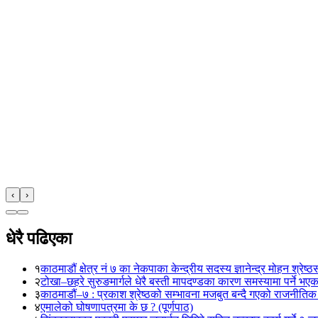
‹
›
धेरै पढिएका
१
काठमाडौं क्षेत्र नं ७ का नेकपाका केन्द्रीय सदस्य ज्ञानेन्द्र मोहन श्रेष्ठ
२
टोखा–छहरे सुरुङमार्गले धेरै बस्ती मापदण्डका कारण समस्यामा पर्ने भए
३
काठमाडौं–७ : प्रकाश श्रेष्ठको सम्भावना मजबुत बन्दै गएको राजनीतिक
४
एमालेको घोषणापत्रमा के छ ? (पूर्णपाठ)