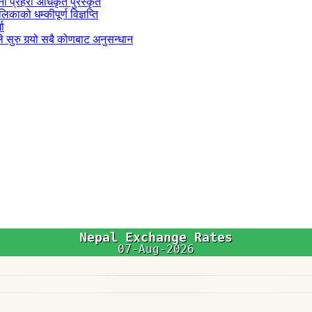
जना प्रहरी अधिकृत पुरस्कृत
काको धम्कीपूर्ण विज्ञप्ति
धा
 सुरु गर्‍यो सबै कोणबाट अनुसन्धान