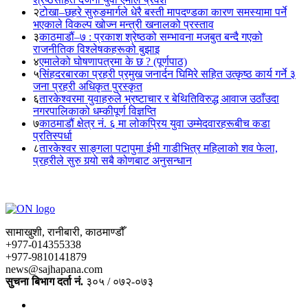
२
टोखा–छहरे सुरुङमार्गले धेरै बस्ती मापदण्डका कारण समस्यामा पर्ने
भएकाले विकल्प खोज्न मन्त्री खनालको प्रस्ताव
३
काठमाडौं–७ : प्रकाश श्रेष्ठको सम्भावना मजबुत बन्दै गएको
राजनीतिक विश्लेषकहरूको बुझाइ
४
एमालेको घोषणापत्रमा के छ ? (पूर्णपाठ)
५
सिंहदरबारका प्रहरी प्रमुख जनार्दन घिमिरे सहित उत्कृष्ठ कार्य गर्ने ३
जना प्रहरी अधिकृत पुरस्कृत
६
तारकेश्वरमा युवाहरुले भ्रष्टाचार र बेथितिविरुद्ध आवाज उठाँउदा
नगरपालिकाको धम्कीपूर्ण विज्ञप्ति
७
काठमाडौं क्षेत्र नं. ६ मा लोकप्रिय युवा उम्मेदवारहरूबीच कडा
प्रतिस्पर्धा
८
तारकेश्वर साङ्गला पटापुमा ईभी गाडीभित्र महिलाको शव फेला,
प्रहरीले सुरु गर्‍यो सबै कोणबाट अनुसन्धान
सामाखुशी, रानीबारी, काठमाण्डौँ
+977-014355338
+977-9810141879
news@sajhapana.com
सुचना बिभाग दर्ता नं.
३०५ / ०७२-०७३