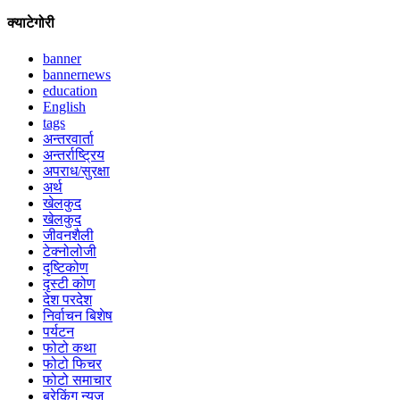
क्याटेगोरी
banner
bannernews
education
English
tags
अन्तरवार्ता
अन्तर्राष्ट्रिय
अपराध/सुरक्षा
अर्थ
खेलकुद
खेलकुद
जीवनशैली
टेक्नोलोजी
दृष्टिकोण
दृस्टी कोण
देश परदेश
निर्वाचन बिशेष
पर्यटन
फोटो कथा
फोटो फिचर
फोटो समाचार
ब्रेकिंग न्युज