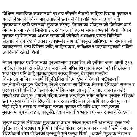
विभिन्न सामाजिक सञ्जालको प्रभाव सँगसँगै नेपाली साहित्य विधामा मुक्तक र
गजल लेखनले निकै वजार तताएको छ।यसै वीच यहि असोज ३ गते युवा
मुक्तककार ऋषि वरालको मुक्तक संग्रह `पैतालाका डोवहरु´को विमोचन कार्य
अनामनगरमा रहेको मिडिया इन्टरनेशनलको हलमा सम्पन्न भएको थियो।नेपाल
मुक्तक प्रतिष्ठानका अध्यक्ष रामकाजी कोनेको अध्यक्षता,वादल घिमिरेको
सञ्चालन र वरिष्ठ गीतकार रत्नशम्सेर थापाको प्रमुख आतिथ्यतामा सम्पन्न सो
कार्यक्रममा अन्य विशिष्ट कवि, साहित्यकार, समिक्षक र पत्रकारहरूको गर्बिलो
उपस्थिति रहेको थियो।
नेपाल मुक्तक प्रतिष्ठानको प्रकाशनमा प्रकाशित सो कृतिमा जम्मा जम्मी २१६
अोटा मुक्तक संग्रहित छन् जस मध्ये अधिकांश मुक्तकहरुमा प्रेम विछोडको
भाव भएता पनि केहि मुक्तकहरुमा सुखद मिलन, देशप्रेम,मानवीय
चिन्तन,सामाजिक यथार्थ,विकृति,विसंगति,मान्छेमा देखिएको अाडम्वरी
पन,नेपाली युवाहरु विदेशिनु परेको वाध्यता,साहित्यिक क्षेत्रमा देखिएको सम्मान र
पुरस्कारको वेथिति,गाँउमा समेत मौलिक भाषा,संस्कृति र चालचलन हराउँदै
गएको यथार्थता,अामाको महिमा,जस्ता सन्दर्भहरु समेत समेट्ने प्रयास गरिएको
छ। प्रमुख अतिथि वरिष्ठ गीतकार रत्नशम्शेर थापाले ऋषि बरालसँग मुक्तक
लेख्ने खुवि र क्षमता छ भन्नेकुरा उनका मुक्तक पढे पछि थाहा भयो,उनका
मुक्तकमा युग बोल्दछन्, प्रकृति, देश र मानवीय भावना प्रखर रुपमा देखिन्छन् ।
सुन्दर ढङ्गले लेखिएका मुक्तकहरु वाचन गरेको सुन्दा मनै आनन्दित हुन्छ भन्दै
कृतिकार को प्रशंशा गर्नुभयो। चर्चित गीतकार/मुक्तककार तथा रेडियो नेपालका
रेडियोकर्मी रमेश पौडेलको प्रस्तुति भने फरक थियो ।वहाले “मुक्तक लेखन र