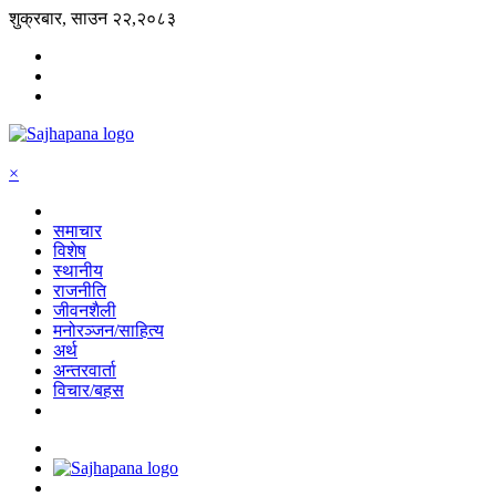
शुक्रबार, साउन २२,२०८३
×
समाचार
विशेष
स्थानीय
राजनीति
जीवनशैली
मनोरञ्जन/साहित्य
अर्थ
अन्तरवार्ता
विचार/बहस