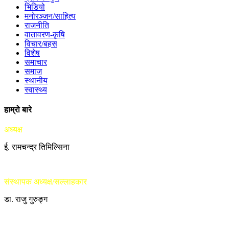
भिडियो
मनोरञ्जन/साहित्य
राजनीति
वातावरण-कृषि
विचार/बहस
विशेष
समाचार
समाज
स्थानीय
स्वास्थ्य
हाम्रो बारे
अध्यक्ष
ई. रामचन्द्र तिमिल्सिना
संस्थापक अध्यक्ष/सल्लाहकार
डा. राजु गुरुङ्ग