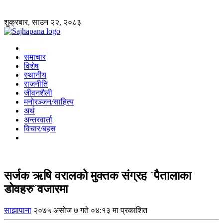
शुक्रबार, साउन २२, २०८३
समाचार
विशेष
स्थानीय
राजनीति
जीवनशैली
मनोरञ्जन/साहित्य
अर्थ
अन्तरवार्ता
विचार/बहस
सर्जक ऋषि वरालको मुक्तक संग्रह `पैतालाका
डोवहरु´वजारमा
साझापाना
२०७५ असोज ७ गते ०४:१३ मा प्रकाशित