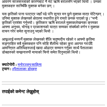
आवरण साजसज्जाको कारणबाट नै भेट ऋषि बरालसँग भएको थियो । उनका
मुक्तकहरु साच्चिँकै मुक्तक बनेका छन् ।
यस कृतिको पाना पल्टाएर जहाँ पढे पनि सुन्दर मन छुने मुक्तक मात्र भेटिन्छन् ।
उनिमा मुक्तक लेखनको क्षेत्रमा स्थापीत हुने राम्रो छनक पाएको छु।”भन्दै
कृतिको प्रशंशा गर्नुभयो। कृतिकार ऋषि बरालले मुक्तकलेखनका क्रमका
आफ्ना अनुभव, भोगाइ र प्रकाशनको यात्रा सम्मका संघर्षको वर्णन र मुक्तक
वाचन गरेर समेत सुनाउनु भएको थियो ।
आफूलाई मनपर्ने मुक्तक लेखनको शैलि चतुष्पदीय रहेको र आफ्नो कृतिमा
सङ्ग्रहित सबै मुक्तकहरु पनि सोहि शैलीमा रहेका कुरा अवगत गराउँदै
आमन्त्रित अतिथिहरुलाई खादा ओढाएर सम्मान गर्नुका साथै पैतालाका
डोबहरुको सम्झनारुपी मायाको चिनो समेत दिनुभएको थियो।
क्याटेगोरी :
मनोरञ्जन/साहित्य
ट्याग :
#पैतालाका डोवहरु
तपाईको कमेन्ट लेख्नुहोस्