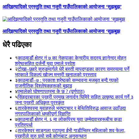
आदिइत्यादिको प्रस्तुति तथा गजुरी गाउँपालिकाको आयोजना ‘सुझबुझ’
आदिइत्यादिको प्रस्तुति तथा गजुरी गाउँपालिकाको आयोजना ‘सुझबुझ
धेरै पढिएका
१
काठमाडौं क्षेत्र नं ७ का नेकपाका केन्द्रीय सदस्य ज्ञानेन्द्र मोहन
श्रेष्ठसहित दर्जनौं युवा एमाले प्रवेश
२
टोखा–छहरे सुरुङमार्गले धेरै बस्ती मापदण्डका कारण समस्यामा पर्ने
भएकाले विकल्प खोज्न मन्त्री खनालको प्रस्ताव
३
काठमाडौं–७ : प्रकाश श्रेष्ठको सम्भावना मजबुत बन्दै गएको
राजनीतिक विश्लेषकहरूको बुझाइ
४
एमालेको घोषणापत्रमा के छ ? (पूर्णपाठ)
५
सिंहदरबारका प्रहरी प्रमुख जनार्दन घिमिरे सहित उत्कृष्ठ कार्य गर्ने ३
जना प्रहरी अधिकृत पुरस्कृत
६
तारकेश्वरमा युवाहरुले भ्रष्टाचार र बेथितिविरुद्ध आवाज उठाँउदा
नगरपालिकाको धम्कीपूर्ण विज्ञप्ति
७
काठमाडौं क्षेत्र नं. ६ मा लोकप्रिय युवा उम्मेदवारहरूबीच कडा
प्रतिस्पर्धा
८
तारकेश्वर साङ्गला पटापुमा ईभी गाडीभित्र महिलाको शव फेला,
प्रहरीले सुरु गर्‍यो सबै कोणबाट अनुसन्धान