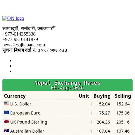
सामाखुशी, रानीबारी, काठमाण्डौँ
+977-014355338
+977-9810141879
news@sajhapana.com
सुचना बिभाग दर्ता नं.
३०५ / ०७२-०७३