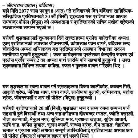
– जीवनराज दाहाल ( बर्दिवास )
यही मिति 2077 साल फागुन 8 (आठ) गते शनिबारको दिन बर्दिवास साहित्यिक-
साँस्कृतिक प्रतिष्ठानको 20 औं (बिसौं) शृङ्खला यस प्रतिष्ठानका अध्यक्ष
रामचन्द्र पौडेल (विपुल) को अध्यक्षतामा र प्रतिष्ठानको सचिव यशोदा श्रेष्ठको
सञ्चालनमा सम्पन्न भएको छ ।
यसैगरी शृङ्खलालाई शुभकामना दिने स्रष्टाहरुमा प्रलेस महोत्तरीका अध्यक्ष
एवम् प्रतिष्ठानको उपाध्यक्ष जीवनस्पर्शी, कोषाध्यक्ष पवन वाग्ले, बर्दिवास छन्द
चौतारीका अध्यक्ष अग्निकवच यस प्रतिष्ठानको आख्यान विभागका सदस्य
सानीमाया पुलामी हुनुहुन्थ्यो । उक्त कार्यक्रममा प्रलेसका केन्द्रीय सदस्य एवं
प्रलेस प्रदेश नम्बर 2 का अध्यक्ष पार्थ सारथि पनि सहभागी हुनुहुन्थो । उक्त
शृङ्खलामा विभिन्न लयका कविता, गजल र मुक्तक वाचन गरिएका थिए ।
यस शृङ्खलामा रचना वाचन गर्ने स्रष्टाहरूमा विजय कालीकोट, कञ्चन गिरी,
आकृति श्रेष्ठ, जेनिशा थापा, पवन वाग्ले, सानीमाया पुलामी, अग्निकवच, यशोदा
श्रेष्ठ, जीवनस्पर्शी र आर सी पौडेल (विपुल) हुनुहुन्थ्यो ।
यसैगरी प्रतिष्ठानको 20 औँ (बिसौं) शृङ्खला भव्य र सभ्य रुपमा सम्पन्न पार्न
सहभागी हुने विद्यार्थी तथा अन्य सहभागीहरुमा दीपचन्द्र मण्डल, ज्योति बराइली,
नीता बलप्पाकी, मेनुका मगर, सुस्मिता मगर, प्रशान्त खड्का, सुदिप आचार्य,
ऋषि साह, कपिल फुयाल, सुलभ कार्की, सन्ध्या श्रेष्ठ, दीप तामाङ, नेहारीका
खनाल र प्रयास साही लगायत सम्पूर्ण उपस्थितिलाई प्रतिष्ठानका अध्यक्ष आर
सी पौडेल (विपुल)ले धन्यवाद ज्ञापन गर्नु भएको थियो ।