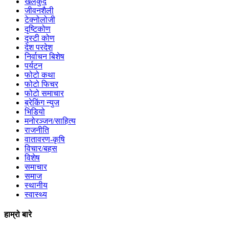
खेलकुद
जीवनशैली
टेक्नोलोजी
दृष्टिकोण
दृस्टी कोण
देश परदेश
निर्वाचन बिशेष
पर्यटन
फोटो कथा
फोटो फिचर
फोटो समाचार
ब्रेकिंग न्युज
भिडियो
मनोरञ्जन/साहित्य
राजनीति
वातावरण-कृषि
विचार/बहस
विशेष
समाचार
समाज
स्थानीय
स्वास्थ्य
हाम्रो बारे