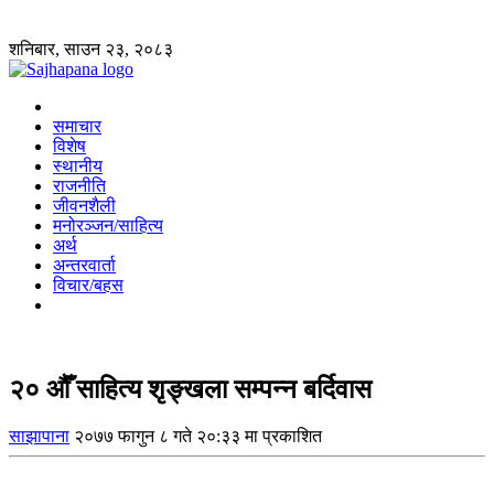
शनिबार, साउन २३, २०८३
समाचार
विशेष
स्थानीय
राजनीति
जीवनशैली
मनोरञ्जन/साहित्य
अर्थ
अन्तरवार्ता
विचार/बहस
२० औँ साहित्य शृङ्खला सम्पन्न बर्दिवास
साझापाना
२०७७ फागुन ८ गते २०:३३ मा प्रकाशित