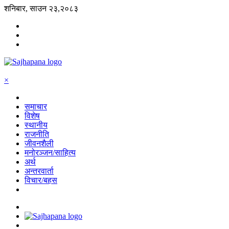
शनिबार, साउन २३,२०८३
×
समाचार
विशेष
स्थानीय
राजनीति
जीवनशैली
मनोरञ्जन/साहित्य
अर्थ
अन्तरवार्ता
विचार/बहस