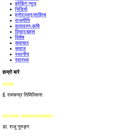
ब्रेकिंग न्युज
भिडियो
मनोरञ्जन/साहित्य
राजनीति
वातावरण-कृषि
विचार/बहस
विशेष
समाचार
समाज
स्थानीय
स्वास्थ्य
हाम्रो बारे
अध्यक्ष
ई. रामचन्द्र तिमिल्सिना
संस्थापक अध्यक्ष/सल्लाहकार
डा. राजु गुरुङ्ग