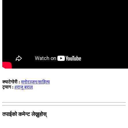
क्याटेगोरी :
मनोरञ्जन/साहित्य
ट्याग :
#राजु बराल
तपाईको कमेन्ट लेख्नुहोस्