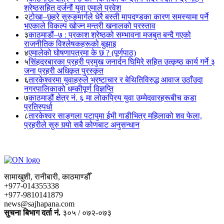
श्रेष्ठसहित दर्जनौं युवा एमाले प्रवेश
२
टोखा–छहरे सुरुङमार्गले धेरै बस्ती मापदण्डका कारण समस्यामा पर्ने
भएकाले विकल्प खोज्न मन्त्री खनालको प्रस्ताव
३
काठमाडौं–७ : प्रकाश श्रेष्ठको सम्भावना मजबुत बन्दै गएको
राजनीतिक विश्लेषकहरूको बुझाइ
४
एमालेको घोषणापत्रमा के छ ? (पूर्णपाठ)
५
सिंहदरबारका प्रहरी प्रमुख जनार्दन घिमिरे सहित उत्कृष्ठ कार्य गर्ने ३
जना प्रहरी अधिकृत पुरस्कृत
६
तारकेश्वरमा युवाहरुले भ्रष्टाचार र बेथितिविरुद्ध आवाज उठाँउदा
नगरपालिकाको धम्कीपूर्ण विज्ञप्ति
७
काठमाडौं क्षेत्र नं. ६ मा लोकप्रिय युवा उम्मेदवारहरूबीच कडा
प्रतिस्पर्धा
८
तारकेश्वर साङ्गला पटापुमा ईभी गाडीभित्र महिलाको शव फेला,
प्रहरीले सुरु गर्‍यो सबै कोणबाट अनुसन्धान
सामाखुशी, रानीबारी, काठमाण्डौँ
+977-014355338
+977-9810141879
news@sajhapana.com
सुचना बिभाग दर्ता नं.
३०५ / ०७२-०७३