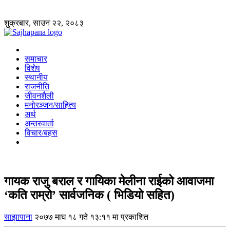
शुक्रबार, साउन २२, २०८३
समाचार
विशेष
स्थानीय
राजनीति
जीवनशैली
मनोरञ्जन/साहित्य
अर्थ
अन्तरवार्ता
विचार/बहस
गायक राजु बराल र गायिका मेलीना राईको आवाजमा
‘कति राम्रो’ सार्वजनिक ( भिडियो सहित)
साझापाना
२०७७ माघ १८ गते १३:११ मा प्रकाशित