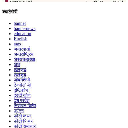
क्याटेगोरी
banner
bannernews
education
English
tags
अन्तरवार्ता
अन्तर्राष्ट्रिय
अपराध/सुरक्षा
अर्थ
खेलकुद
खेलकुद
जीवनशैली
टेक्नोलोजी
दृष्टिकोण
दृस्टी कोण
देश परदेश
निर्वाचन बिशेष
पर्यटन
फोटो कथा
फोटो फिचर
फोटो समाचार