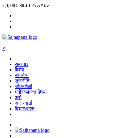
शुक्रबार, साउन २२,२०८३
×
समाचार
विशेष
स्थानीय
राजनीति
जीवनशैली
मनोरञ्जन/साहित्य
अर्थ
अन्तरवार्ता
विचार/बहस