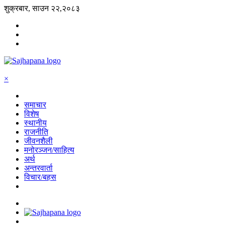
शुक्रबार, साउन २२,२०८३
×
समाचार
विशेष
स्थानीय
राजनीति
जीवनशैली
मनोरञ्जन/साहित्य
अर्थ
अन्तरवार्ता
विचार/बहस