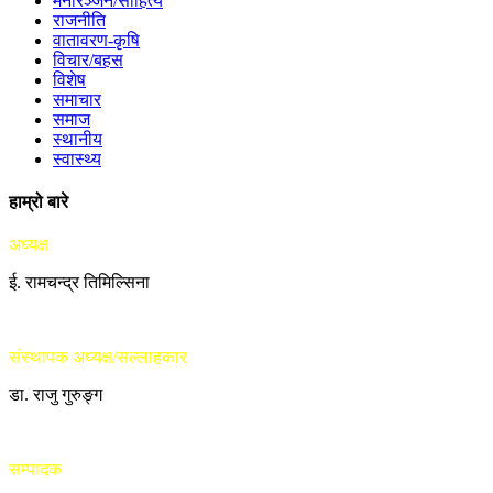
मनोरञ्जन/साहित्य
राजनीति
वातावरण-कृषि
विचार/बहस
विशेष
समाचार
समाज
स्थानीय
स्वास्थ्य
हाम्रो बारे
अध्यक्ष
ई. रामचन्द्र तिमिल्सिना
संस्थापक अध्यक्ष/सल्लाहकार
डा. राजु गुरुङ्ग
सम्पादक