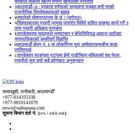
भएकाले विकल्प खोज्न मन्त्री खनालको प्रस्ताव
३
काठमाडौं–७ : प्रकाश श्रेष्ठको सम्भावना मजबुत बन्दै गएको
राजनीतिक विश्लेषकहरूको बुझाइ
४
एमालेको घोषणापत्रमा के छ ? (पूर्णपाठ)
५
सिंहदरबारका प्रहरी प्रमुख जनार्दन घिमिरे सहित उत्कृष्ठ कार्य गर्ने ३
जना प्रहरी अधिकृत पुरस्कृत
६
तारकेश्वरमा युवाहरुले भ्रष्टाचार र बेथितिविरुद्ध आवाज उठाँउदा
नगरपालिकाको धम्कीपूर्ण विज्ञप्ति
७
काठमाडौं क्षेत्र नं. ६ मा लोकप्रिय युवा उम्मेदवारहरूबीच कडा
प्रतिस्पर्धा
८
तारकेश्वर साङ्गला पटापुमा ईभी गाडीभित्र महिलाको शव फेला,
प्रहरीले सुरु गर्‍यो सबै कोणबाट अनुसन्धान
सामाखुशी, रानीबारी, काठमाण्डौँ
+977-014355338
+977-9810141879
news@sajhapana.com
सुचना बिभाग दर्ता नं.
३०५ / ०७२-०७३