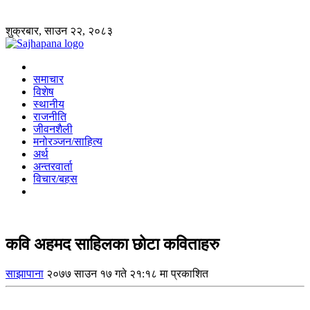
शुक्रबार, साउन २२, २०८३
समाचार
विशेष
स्थानीय
राजनीति
जीवनशैली
मनोरञ्जन/साहित्य
अर्थ
अन्तरवार्ता
विचार/बहस
कवि अहमद साहिलका छोटा कविताहरु
साझापाना
२०७७ साउन १७ गते २१:१८ मा प्रकाशित