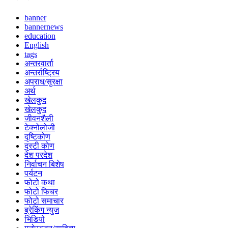
banner
bannernews
education
English
tags
अन्तरवार्ता
अन्तर्राष्ट्रिय
अपराध/सुरक्षा
अर्थ
खेलकुद
खेलकुद
जीवनशैली
टेक्नोलोजी
दृष्टिकोण
दृस्टी कोण
देश परदेश
निर्वाचन बिशेष
पर्यटन
फोटो कथा
फोटो फिचर
फोटो समाचार
ब्रेकिंग न्युज
भिडियो