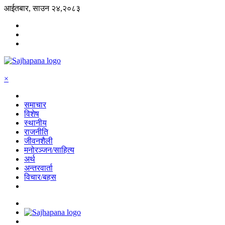
आईतबार, साउन २४,२०८३
×
समाचार
विशेष
स्थानीय
राजनीति
जीवनशैली
मनोरञ्जन/साहित्य
अर्थ
अन्तरवार्ता
विचार/बहस