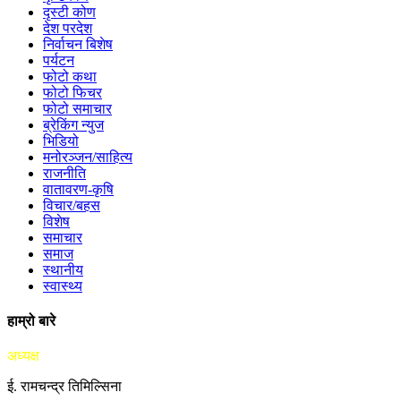
दृस्टी कोण
देश परदेश
निर्वाचन बिशेष
पर्यटन
फोटो कथा
फोटो फिचर
फोटो समाचार
ब्रेकिंग न्युज
भिडियो
मनोरञ्जन/साहित्य
राजनीति
वातावरण-कृषि
विचार/बहस
विशेष
समाचार
समाज
स्थानीय
स्वास्थ्य
हाम्रो बारे
अध्यक्ष
ई. रामचन्द्र तिमिल्सिना