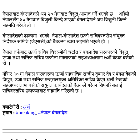
नेपालबाट बंगलादेशले थप २० मेगावाट विद्युत् आयात गर्ने भएको छ । अहिले
नेपालसँग ४० मेगावाट बिजुली किन्दै आएको बंगलादेशले थप बिजुली किन्ने
सहमति गरेको हो ।
बंगलादेशको ढाकामा भएको नेपाल-बंगलादेश ऊर्जा सचिवस्तरीय संयुक्त
निर्देशक समिति (जेएससी)को बैठकमा उक्त सहमति भएको हो ।
नेपाल तर्फबाट ऊर्जा सचिव चिरञ्जीवी चटौत र बंगलादेश सरकारको विद्युत्
ऊर्जा तथा खनिज सचिव फर्जाना ममताजको सहअध्यक्षतामा ७औं बैठक बसेको
हो ।
मंसिर १० मा नेपाल सरकारका ऊर्जा सहसचिव सन्दीप कुमार देव र बंगलादेशको
विद्युत, उर्जा तथा खनिज मन्त्रालयका अतिरिक्त सचिव केएम अली रेजाको
सहअध्यक्षतामा बसेको संयुक्त कार्यदलको बैठकले गरेका सिफारिसलाई
सचिवस्तरिय छलफलबाट सहमति गरिएको छ ।
क्याटेगोरी :
अर्थ
ट्याग :
#breaking
,
#नेपाल बंगलादेश