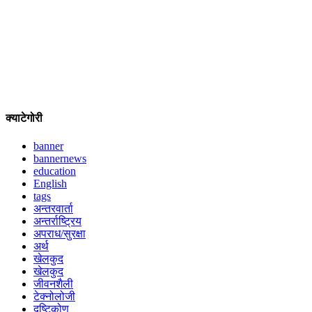
क्याटेगोरी
banner
bannernews
education
English
tags
अन्तरवार्ता
अन्तर्राष्ट्रिय
अपराध/सुरक्षा
अर्थ
खेलकुद
खेलकुद
जीवनशैली
टेक्नोलोजी
दृष्टिकोण