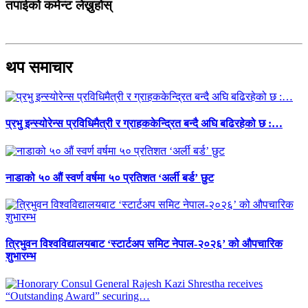
तपाईको कमेन्ट लेख्नुहोस्
थप समाचार
प्रभु इन्स्योरेन्स प्रविधिमैत्री र ग्राहककेन्द्रित बन्दै अघि बढिरहेको छ :…
नाडाको ५० औं स्वर्ण वर्षमा ५० प्रतिशत ‘अर्ली बर्ड’ छुट
त्रिभुवन विश्वविद्यालयबाट ‘स्टार्टअप समिट नेपाल-२०२६’ को औपचारिक
शुभारम्भ