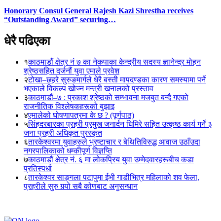
Honorary Consul General Rajesh Kazi Shrestha receives
“Outstanding Award” securing…
धेरै पढिएका
१
काठमाडौं क्षेत्र नं ७ का नेकपाका केन्द्रीय सदस्य ज्ञानेन्द्र मोहन
श्रेष्ठसहित दर्जनौं युवा एमाले प्रवेश
२
टोखा–छहरे सुरुङमार्गले धेरै बस्ती मापदण्डका कारण समस्यामा पर्ने
भएकाले विकल्प खोज्न मन्त्री खनालको प्रस्ताव
३
काठमाडौं–७ : प्रकाश श्रेष्ठको सम्भावना मजबुत बन्दै गएको
राजनीतिक विश्लेषकहरूको बुझाइ
४
एमालेको घोषणापत्रमा के छ ? (पूर्णपाठ)
५
सिंहदरबारका प्रहरी प्रमुख जनार्दन घिमिरे सहित उत्कृष्ठ कार्य गर्ने ३
जना प्रहरी अधिकृत पुरस्कृत
६
तारकेश्वरमा युवाहरुले भ्रष्टाचार र बेथितिविरुद्ध आवाज उठाँउदा
नगरपालिकाको धम्कीपूर्ण विज्ञप्ति
७
काठमाडौं क्षेत्र नं. ६ मा लोकप्रिय युवा उम्मेदवारहरूबीच कडा
प्रतिस्पर्धा
८
तारकेश्वर साङ्गला पटापुमा ईभी गाडीभित्र महिलाको शव फेला,
प्रहरीले सुरु गर्‍यो सबै कोणबाट अनुसन्धान