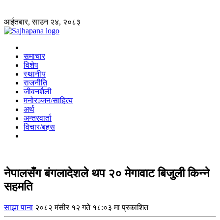
आईतबार, साउन २४, २०८३
समाचार
विशेष
स्थानीय
राजनीति
जीवनशैली
मनोरञ्जन/साहित्य
अर्थ
अन्तरवार्ता
विचार/बहस
नेपालसँग बंगलादेशले थप २० मेगावाट बिजुली किन्‍ने
सहमति
साझा पाना
२०८२ मंसीर १२ गते १८:०३ मा प्रकाशित