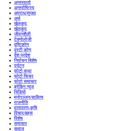
अन्तरवार्ता
अन्तर्राष्ट्रिय
अपराध/सुरक्षा
अर्थ
खेलकुद
खेलकुद
जीवनशैली
टेक्नोलोजी
दृष्टिकोण
दृस्टी कोण
देश परदेश
निर्वाचन बिशेष
पर्यटन
फोटो कथा
फोटो फिचर
फोटो समाचार
ब्रेकिंग न्युज
भिडियो
मनोरञ्जन/साहित्य
राजनीति
वातावरण-कृषि
विचार/बहस
विशेष
समाचार
समाज