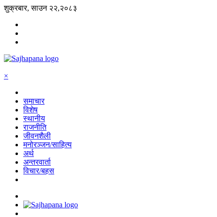
शुक्रबार, साउन २२,२०८३
×
समाचार
विशेष
स्थानीय
राजनीति
जीवनशैली
मनोरञ्जन/साहित्य
अर्थ
अन्तरवार्ता
विचार/बहस