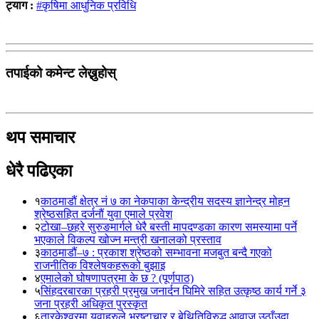
ट्याग :
#कृषिमा आधुनिक प्रविधि
तपाईको कमेन्ट लेख्नुहोस्
थप समाचार
धेरै पढिएका
१
काठमाडौं क्षेत्र नं ७ का नेकपाका केन्द्रीय सदस्य ज्ञानेन्द्र मोहन
श्रेष्ठसहित दर्जनौं युवा एमाले प्रवेश
२
टोखा–छहरे सुरुङमार्गले धेरै बस्ती मापदण्डका कारण समस्यामा पर्ने
भएकाले विकल्प खोज्न मन्त्री खनालको प्रस्ताव
३
काठमाडौं–७ : प्रकाश श्रेष्ठको सम्भावना मजबुत बन्दै गएको
राजनीतिक विश्लेषकहरूको बुझाइ
४
एमालेको घोषणापत्रमा के छ ? (पूर्णपाठ)
५
सिंहदरबारका प्रहरी प्रमुख जनार्दन घिमिरे सहित उत्कृष्ठ कार्य गर्ने ३
जना प्रहरी अधिकृत पुरस्कृत
६
तारकेश्वरमा युवाहरुले भ्रष्टाचार र बेथितिविरुद्ध आवाज उठाँउदा