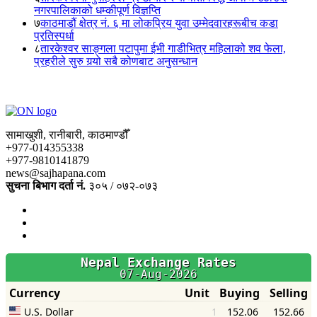
नगरपालिकाको धम्कीपूर्ण विज्ञप्ति
७
काठमाडौं क्षेत्र नं. ६ मा लोकप्रिय युवा उम्मेदवारहरूबीच कडा
प्रतिस्पर्धा
८
तारकेश्वर साङ्गला पटापुमा ईभी गाडीभित्र महिलाको शव फेला,
प्रहरीले सुरु गर्‍यो सबै कोणबाट अनुसन्धान
सामाखुशी, रानीबारी, काठमाण्डौँ
+977-014355338
+977-9810141879
news@sajhapana.com
सुचना बिभाग दर्ता नं.
३०५ / ०७२-०७३