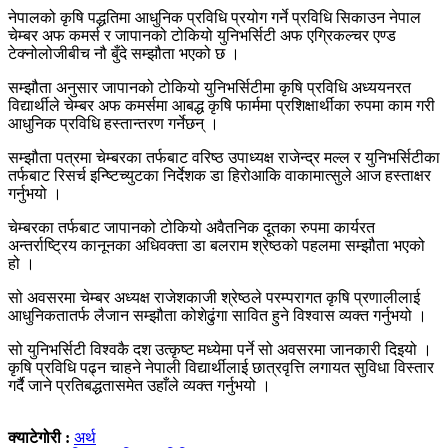
नेपालको कृषि पद्धतिमा आधुनिक प्रविधि प्रयोग गर्ने प्रविधि सिकाउन नेपाल
चेम्बर अफ कमर्स र जापानको टोकियो युनिभर्सिटी अफ एग्रिकल्चर एण्ड
टेक्नोलोजीबीच नौ बुँदे सम्झौता भएको छ ।
सम्झौता अनुसार जापानको टोकियो युनिभर्सिटीमा कृषि प्रविधि अध्ययनरत
विद्यार्थीले चेम्बर अफ कमर्समा आबद्ध कृषि फार्ममा प्रशिक्षार्थीका रुपमा काम गरी
आधुनिक प्रविधि हस्तान्तरण गर्नेछन् ।
सम्झौता पत्रमा चेम्बरका तर्फबाट वरिष्ठ उपाध्यक्ष राजेन्द्र मल्ल र युनिभर्सिटीका
तर्फबाट रिसर्च इन्ष्टिच्युटका निर्देशक डा हिरोआकि वाकामात्सुले आज हस्ताक्षर
गर्नुभयो ।
चेम्बरका तर्फबाट जापानको टोकियो अवैतनिक दूतका रुपमा कार्यरत
अन्तर्राष्ट्रिय कानूनका अधिवक्ता डा बलराम श्रेष्ठको पहलमा सम्झौता भएको
हो ।
सो अवसरमा चेम्बर अध्यक्ष राजेशकाजी श्रेष्ठले परम्परागत कृषि प्रणालीलाई
आधुनिकतातर्फ लैजान सम्झौता कोशेढुंगा सावित हुने विश्वास व्यक्त गर्नुभयो ।
सो युनिभर्सिटी विश्वकै दश उत्कृष्ट मध्येमा पर्ने सो अवसरमा जानकारी दिइयो ।
कृषि प्रविधि पढ्न चाहने नेपाली विद्यार्थीलाई छात्रवृत्ति लगायत सुविधा विस्तार
गर्दै जाने प्रतिबद्धतासमेत उहाँले व्यक्त गर्नुभयो ।
क्याटेगोरी :
अर्थ