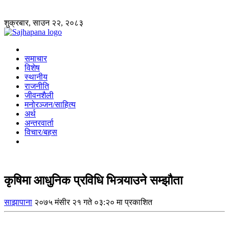
शुक्रबार, साउन २२, २०८३
समाचार
विशेष
स्थानीय
राजनीति
जीवनशैली
मनोरञ्जन/साहित्य
अर्थ
अन्तरवार्ता
विचार/बहस
कृषिमा आधुनिक प्रविधि भित्र्याउने सम्झौता
साझापाना
२०७५ मंसीर २१ गते ०३:२० मा प्रकाशित