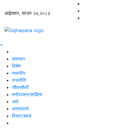
आईतबार, साउन २४,२०८३
×
समाचार
विशेष
स्थानीय
राजनीति
जीवनशैली
मनोरञ्जन/साहित्य
अर्थ
अन्तरवार्ता
विचार/बहस