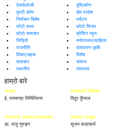
टेक्नोलोजी
दृष्टिकोण
दृस्टी कोण
देश परदेश
निर्वाचन बिशेष
पर्यटन
फोटो कथा
फोटो फिचर
फोटो समाचार
ब्रेकिंग न्युज
भिडियो
मनोरञ्जन/साहित्य
राजनीति
वातावरण-कृषि
विचार/बहस
विशेष
समाचार
समाज
स्थानीय
स्वास्थ्य
हाम्रो बारे
अध्यक्ष
कार्यकारी निर्देशक
ई. रामचन्द्र तिमिल्सिना
विदुर फुँयाल
संस्थापक अध्यक्ष/सल्लाहकार
समाचार प्रमुख
डा. राजु गुरुङ्ग
सुजन बज्रचार्य