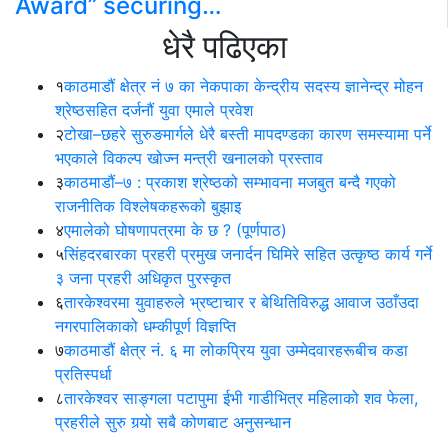
Award” securing…
धेरै पढिएका
१
काठमाडौं क्षेत्र नं ७ का नेकपाका केन्द्रीय सदस्य ज्ञानेन्द्र मोहन
श्रेष्ठसहित दर्जनौं युवा एमाले प्रवेश
२
टोखा–छहरे सुरुङमार्गले धेरै बस्ती मापदण्डका कारण समस्यामा पर्ने
भएकाले विकल्प खोज्न मन्त्री खनालको प्रस्ताव
३
काठमाडौं–७ : प्रकाश श्रेष्ठको सम्भावना मजबुत बन्दै गएको
राजनीतिक विश्लेषकहरूको बुझाइ
४
एमालेको घोषणापत्रमा के छ ? (पूर्णपाठ)
५
सिंहदरबारका प्रहरी प्रमुख जनार्दन घिमिरे सहित उत्कृष्ठ कार्य गर्ने
३ जना प्रहरी अधिकृत पुरस्कृत
६
तारकेश्वरमा युवाहरुले भ्रष्टाचार र बेथितिविरुद्ध आवाज उठाँउदा
नगरपालिकाको धम्कीपूर्ण विज्ञप्ति
७
काठमाडौं क्षेत्र नं. ६ मा लोकप्रिय युवा उम्मेदवारहरूबीच कडा
प्रतिस्पर्धा
८
तारकेश्वर साङ्गला पटापुमा ईभी गाडीभित्र महिलाको शव फेला,
प्रहरीले सुरु गर्‍यो सबै कोणबाट अनुसन्धान