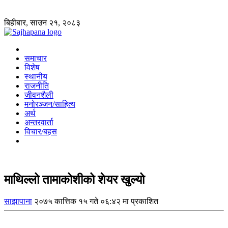
बिहीबार, साउन २१, २०८३
समाचार
विशेष
स्थानीय
राजनीति
जीवनशैली
मनोरञ्जन/साहित्य
अर्थ
अन्तरवार्ता
विचार/बहस
माथिल्लो तामाकोशीको शेयर खुल्यो
साझापाना
२०७५ कात्तिक १५ गते ०६:४२ मा प्रकाशित