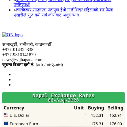
प्रतिस्पर्धा
८
तारकेश्वर साङ्गला पटापुमा ईभी गाडीभित्र महिलाको शव फेला,
प्रहरीले सुरु गर्‍यो सबै कोणबाट अनुसन्धान
सामाखुशी, रानीबारी, काठमाण्डौँ
+977-014355338
+977-9810141879
news@sajhapana.com
सुचना बिभाग दर्ता नं.
३०५ / ०७२-०७३