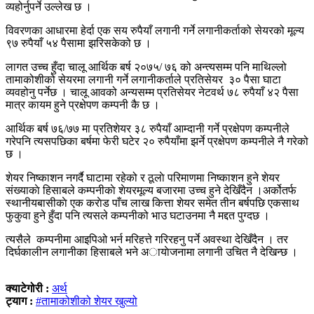
व्यहोर्नुपर्ने उल्लेख छ ।
विवरणका आधारमा हेर्दा एक सय रुपैयाँ लगानी गर्ने लगानीकर्ताको सेयरको मूल्य
९७ रुपैयाँ ५४ पैसामा झरिसकेको छ ।
लागत उच्च हुँदा चालू आर्थिक बर्ष २०७५/ ७६ को अन्त्यसम्म पनि माथिल्लो
तामाकोशीको सेयरमा लगानी गर्ने लगानीकर्ताले प्रतिसेयर ३० पैसा घाटा
व्यवहोनु पर्नेछ । चालू आवको अन्यसम्म प्रतिसेयर नेटवर्थ ७८ रुपैयाँ ४२ पैसा
मात्र कायम हुने प्रक्षेपण कम्पनी कै छ ।
आर्थिक बर्ष ७६/७७ मा प्रतिशेयर ३८ रुपैयाँ आम्दानी गर्ने प्रक्षेपण कम्पनीले
गरेपनि त्यसपछिका बर्षमा फेरी घटेर २० रुपैयाँमा झर्ने प्रक्षेपण कम्पनीले नै गरेको
छ ।
शेयर निष्काशन नगर्दै घाटामा रहेको र ठूलाे परिमाणमा निष्काशन हुने शेयर
संख्याकाे हिसाबले कम्पनीकाे शेयरमूल्य बजारमा उच्च हुने देखिँदैन ।अर्कोतर्फ
स्थानीयबासीकाे एक कराेड पाँच लाख कित्ता शेयर समेत तीन बर्षपछि एकसाथ
फुकुवा हुने हुँदा पनि त्यसले कम्पनीको भाउ घटाउनमा नै मद्दत पुग्दछ ।
त्यसैले कम्पनीमा आइपिओ भर्न मरिहत्ते गरिरहनु पर्ने अवस्था देखिँदैन । तर
दिर्घकालीन लगानीका हिसाबले भने अायाेजनामा लगानी उचित नै देखिन्छ ।
क्याटेगोरी :
अर्थ
ट्याग :
#तामाकोशीको शेयर खुल्यो