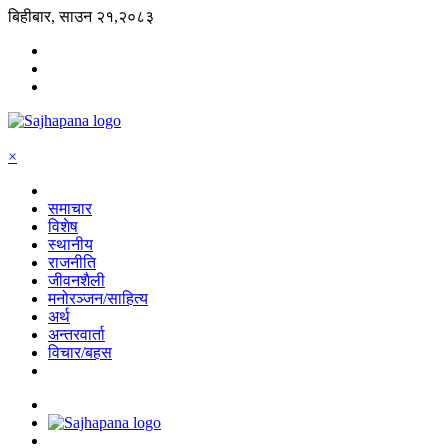
बिहीबार, साउन २१,२०८३
×
समाचार
विशेष
स्थानीय
राजनीति
जीवनशैली
मनोरञ्जन/साहित्य
अर्थ
अन्तरवार्ता
विचार/बहस