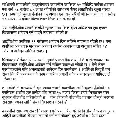
माथिल्लो तामाकोशी हाइड्रोपावर कम्पनीले कात्तिक १५ गतेदेखि सर्वसाधारणमा
एक अर्ब ५८ करोड ८५ लाख रुपैयाँको साधारण शेयर (आईपिओ) खुला गरेको
छ। कम्पनीले चुक्ता पूँजीको १५ अर्थात एक सय रुपैयाँ अंकित दरका एक करोड
५८ लाख ८५ हजार कित्ता शेयर निष्काशन गरेको हो ।
यस आईपिओमा लगानीकर्ताले न्यूनतम ५० कित्तादेखि अधिकतम एक हजार
कित्तासम्म आवेदन गर्न पाइने व्यवस्था रहेको छ ।
आईपिओमा कात्तिक १९ गतेसम्म आवेदन दिन सकिने व्यवस्था रहेको छ। यस
अवधिमा आवश्यक मात्रामा आवेदन नपरेमा आवश्यकता अनुसार मंसिर १४
गतेसम्म आवेदन लम्बिन सक्छ ।
धितोपत्र बोर्डबाट सि आश्वा अनुमति प्राप्त बैंक तथा वित्तीय संस्थाबाट ७७
जिल्लाबाटै आईपिओमा आवेदन गर्न सकिने व्यवस्था रहेको छ । मेरो शेयर
प्रयोगकर्ताले पनि अनलाईबाटै आवेदन दिन सक्नेछन् । आईपिओ बिक्री गर्न
सेयर विक्री प्रबन्धकको काम नागरिक लगानी कोष र सनराइज क्यापिटलले
गरेका छन् ।
तामाकोशीले यसअघि नै दोलखाका स्थानीयबासीका लागि चुक्ता पूँजीको १०
प्रतिशत अर्थात एक करोड पाँच लाख ९० हजार कित्ता शेयर निष्काशन गरेर
बुधबार बाँडफाँड गरिसकेको छ । यस शेयरको बाँडफाँड पश्चात दोस्रो चरणमा
सर्वसाधारणका लागि शेयर निष्काशन गरेको हो ।
कम्पनीले साधारण सेयर निष्काशन गर्न प्रकाशित गरेको वित्तीय विवरण अनुसार
अहिले कम्पनीको शेयरमा लगानी गर्ने लगानीकर्ता दुई रुपैयाँ ४६ पैसा घाटा