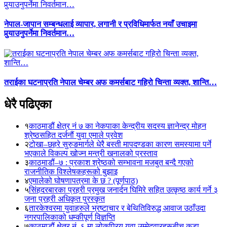
नेपाल-जापान सम्बन्धलाई व्यापार, लगानी र प्रविधिमार्फत नयाँ उचाइमा
पुर्‍याउनुपर्नेमा निवर्तमान…
तराईका घटनाप्रति नेपाल चेम्बर अफ कमर्सबाट गहिरो चिन्ता व्यक्त, शान्ति…
धेरै पढिएका
१
काठमाडौं क्षेत्र नं ७ का नेकपाका केन्द्रीय सदस्य ज्ञानेन्द्र मोहन
श्रेष्ठसहित दर्जनौं युवा एमाले प्रवेश
२
टोखा–छहरे सुरुङमार्गले धेरै बस्ती मापदण्डका कारण समस्यामा पर्ने
भएकाले विकल्प खोज्न मन्त्री खनालको प्रस्ताव
३
काठमाडौं–७ : प्रकाश श्रेष्ठको सम्भावना मजबुत बन्दै गएको
राजनीतिक विश्लेषकहरूको बुझाइ
४
एमालेको घोषणापत्रमा के छ ? (पूर्णपाठ)
५
सिंहदरबारका प्रहरी प्रमुख जनार्दन घिमिरे सहित उत्कृष्ठ कार्य गर्ने ३
जना प्रहरी अधिकृत पुरस्कृत
६
तारकेश्वरमा युवाहरुले भ्रष्टाचार र बेथितिविरुद्ध आवाज उठाँउदा
नगरपालिकाको धम्कीपूर्ण विज्ञप्ति
७
काठमाडौं क्षेत्र नं. ६ मा लोकप्रिय युवा उम्मेदवारहरूबीच कडा