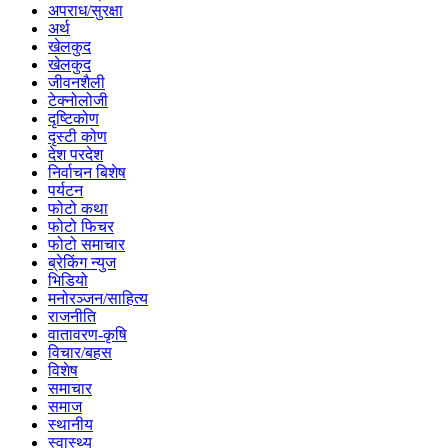
अपराध/सुरक्षा
अर्थ
खेलकुद
खेलकुद
जीवनशैली
टेक्नोलोजी
दृष्टिकोण
दृस्टी कोण
देश परदेश
निर्वाचन बिशेष
पर्यटन
फोटो कथा
फोटो फिचर
फोटो समाचार
ब्रेकिंग न्युज
भिडियो
मनोरञ्जन/साहित्य
राजनीति
वातावरण-कृषि
विचार/बहस
विशेष
समाचार
समाज
स्थानीय
स्वास्थ्य