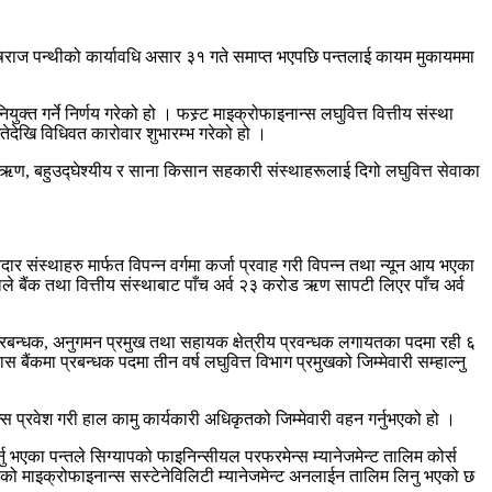
भेषराज पन्थीको कार्यावधि असार ३१ गते समाप्त भएपछि पन्तलाई कायम मुकायममा
गर्ने निर्णय गरेको हो । फस्र्ट माइक्रोफाइनान्स लघुवित्त वित्तीय संस्था
गतेदेखि विधिवत कारोवार शुभारम्भ गरेको हो ।
ा ऋण, बहुउद्घेश्यीय र साना किसान सहकारी संस्थाहरूलाई दिगो लघुवित्त सेवाका
र संस्थाहरु मार्फत विपन्न वर्गमा कर्जा प्रवाह गरी विपन्न तथा न्यून आय भएका
थाले बैंक तथा वित्तीय संस्थाबाट पाँच अर्व २३ करोड ऋण सापटी लिएर पाँच अर्व
खा प्रबन्धक, अनुगमन प्रमुख तथा सहायक क्षेत्रीय प्रवन्धक लगायतका पदमा रही ६
ंकमा प्रबन्धक पदमा तीन वर्ष लघुवित्त विभाग प्रमुखको जिम्मेवारी सम्हाल्नु
स प्रवेश गरी हाल कामु कार्यकारी अधिकृतको जिम्मेवारी वहन गर्नुभएको हो ।
नु भएका पन्तले सिग्यापको फाइनिन्सीयल परफरमेन्स म्यानेजमेन्ट तालिम कोर्स
ेको माइक्रोफाइनान्स सस्टेनेविलिटी म्यानेजमेन्ट अनलाईन तालिम लिनु भएको छ