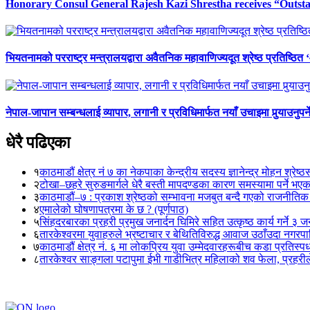
Honorary Consul General Rajesh Kazi Shrestha receives “Outs
भियतनामको परराष्ट्र मन्त्रालयद्वारा अवैतनिक महावाणिज्यदूत श्रेष्ठ प्रतिष्ठित
नेपाल-जापान सम्बन्धलाई व्यापार, लगानी र प्रविधिमार्फत नयाँ उचाइमा पुर्‍याउनुपर
धेरै पढिएका
१
काठमाडौं क्षेत्र नं ७ का नेकपाका केन्द्रीय सदस्य ज्ञानेन्द्र मोहन श्रेष्ठ
२
टोखा–छहरे सुरुङमार्गले धेरै बस्ती मापदण्डका कारण समस्यामा पर्ने भए
३
काठमाडौं–७ : प्रकाश श्रेष्ठको सम्भावना मजबुत बन्दै गएको राजनीतिक
४
एमालेको घोषणापत्रमा के छ ? (पूर्णपाठ)
५
सिंहदरबारका प्रहरी प्रमुख जनार्दन घिमिरे सहित उत्कृष्ठ कार्य गर्ने ३ 
६
तारकेश्वरमा युवाहरुले भ्रष्टाचार र बेथितिविरुद्ध आवाज उठाँउदा नगरपालि
७
काठमाडौं क्षेत्र नं. ६ मा लोकप्रिय युवा उम्मेदवारहरूबीच कडा प्रतिस्पर्
८
तारकेश्वर साङ्गला पटापुमा ईभी गाडीभित्र महिलाको शव फेला, प्रहरीले