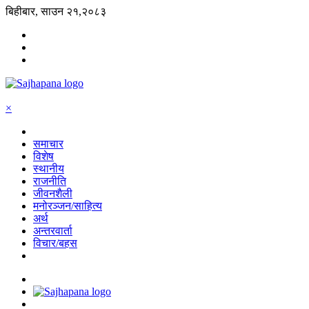
बिहीबार, साउन २१,२०८३
×
समाचार
विशेष
स्थानीय
राजनीति
जीवनशैली
मनोरञ्जन/साहित्य
अर्थ
अन्तरवार्ता
विचार/बहस