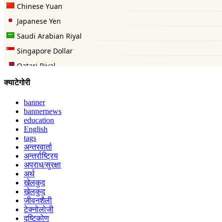
क्याटेगोरी
banner
bannernews
education
English
tags
अन्तरवार्ता
अन्तर्राष्ट्रिय
अपराध/सुरक्षा
अर्थ
खेलकुद
खेलकुद
जीवनशैली
टेक्नोलोजी
दृष्टिकोण