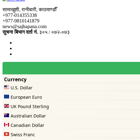
सामाखुशी, रानीबारी, काठमाण्डौँ
+977-014355338
+977-9810141879
news@sajhapana.com
सुचना बिभाग दर्ता नं.
३०५ / ०७२-०७३