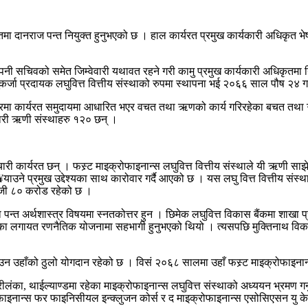
तमा दानराज पन्त नियुक्त हुनुभएको छ । हाल कार्यरत प्रमुख कार्यकारी अधिकृत 
िवको समेत जिम्वेवारी यथावत रहने गरी कामु प्रमुख कार्यकारी अधिकृतमा नियुक्त 
लघुकर्जा प्रदायक लघुवित्त वित्तीय संस्थाको रुपमा स्थापना भई २०६६ साल पौष २४ 
ण क्षेत्रमा कार्यरत समुदायमा आधारित भएर वचत तथा ऋणको कार्य गरिरहेका बचत तथ
ारी ऋणी संस्थाहरु १२० छन् ।
 कार्यरत छन् । फस्र्ट माइक्रोफाइनान्स लघुवित्त वित्तीय संस्थाले यी ऋणी साझेदा
¥याउने प्रमुख उद्देश्यका साथ कारोवार गर्दै आएको छ । यस लघु वित्त वित्तीय संस्
पूँजी ८० करोड रहेको छ ।
गरेका पन्त अर्थशास्त्र विषयमा स्नतकोत्तर हुन । छिमेक लघुवित्त विकास बैंकमा शा
शिका लगायत रणनैतिक योजनामा सहभागी हुनुभएको थियो । त्यसपछि मुक्तिनाथ विकास बै
उन उहाँको ठुलो योगदान रहेको छ । विसं २०६८ सालमा उहाँ फस्र्ट माइक्रोफाइनान्
रीलंका, थाईल्याण्डमा रहेका माइक्रोफाइनान्स लघुवित्त संस्थाको अध्ययन भ्रमण गर्
रोफाइनान्स फर फाइनिसीयल इन्क्लुजन कोर्स र द माइक्रोफाइनान्स एसोसिएसन यु क