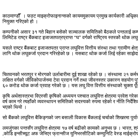
काठमाण्डौँ । फस्र्ट माइक्रोफाइनान्सको कायममुकायम प्रमुख कार्यकारी अधिृक
नियुक्त गरिएको हो ।
कम्पनीको असार ३१ गते बिहान बसेको सञ्चालक समितिको बैठकले पन्तलाई कम्पनी सच
लिमिटेड राष्ट्र बैंकबाट इजाजतपत्रप्राप्त “घ” वर्गको राष्ट्रिय स्तरकोे थोक 
यसले राष्ट्र बैंकबाट इजाजतपत्र प्राप्त लघुवित्त वित्तीय संस्था तथा ग्रामी
लागि थोक लघुकर्जा प्रदान गरिरहेको छ । यसबाट थोक कर्जा लिई रहेका साझेद
चितवनको भरतपुर र मोरगको उर्लाबारीमा दुई शाखा रहेको छ । संस्थामा २१ कर्मचारी
लक्षित वर्गको जीविकोपार्जनमा टेवा प्रदान गर्ने तथा जीवनस्तर उकास्न सहयोग पु
६० करोड थोक कर्जा प्रवाह गरेको छ । यस लघु वित्त वित्तीय संस्थाको चुक्ता 
कृषि अर्थशास्त्रभा विएस्सी कृषिको अध्ययन पश्चात लघुवित्त क्षेत्रमा प्रवेश 
वर्ष काम गरे त्यहाँको व्यवस्थापन समितिको सदस्यको रुपमा रहेको र नीति निर्दे
भएको थियो ।
सो बैंकको लघुवित्त बैकिङ्गको जग बसाली विकास बैंकलाई चर्चाको शिखरमा पुर्या
लमजुंगका पन्तसँग लघुवित्त क्षेत्रमा १७ वर्ष बढीको कामको अनुभव छ । भारत, श्
,कोडि इन्सीच्यूट अफ जेभिएर फ्रान्सीज युनिभरसीटिको कम्युनिटि वेस्ड माईक्