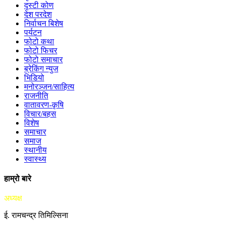
दृस्टी कोण
देश परदेश
निर्वाचन बिशेष
पर्यटन
फोटो कथा
फोटो फिचर
फोटो समाचार
ब्रेकिंग न्युज
भिडियो
मनोरञ्जन/साहित्य
राजनीति
वातावरण-कृषि
विचार/बहस
विशेष
समाचार
समाज
स्थानीय
स्वास्थ्य
हाम्रो बारे
अध्यक्ष
ई. रामचन्द्र तिमिल्सिना