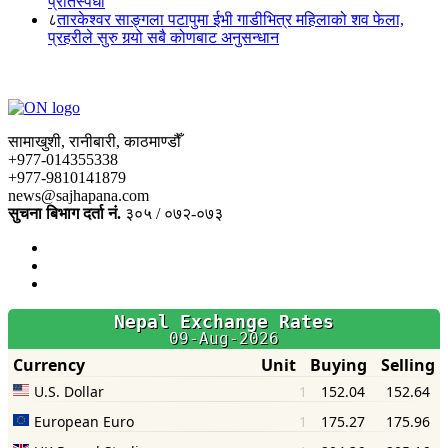
प्रतिस्पर्धा
८
तारकेश्वर साङ्गला पटापुमा ईभी गाडीभित्र महिलाको शव फेला,
प्रहरीले सुरु गर्‍यो सबै कोणबाट अनुसन्धान
सामाखुशी, रानीबारी, काठमाण्डौँ
+977-014355338
+977-9810141879
news@sajhapana.com
सुचना बिभाग दर्ता नं.
३०५ / ०७२-०७३