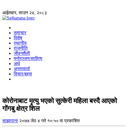
आईतबार, साउन २४, २०८३
समाचार
विशेष
स्थानीय
राजनीति
जीवनशैली
मनोरञ्जन/साहित्य
अर्थ
अन्तरवार्ता
विचार/बहस
कोरोनाबाट मृत्यु भएको सुत्केरी महिला बस्दै आएको
गोंगबु क्षेत्र शिल
साझापाना
२०७७ जेठ ४ गते १०:५० मा प्रकाशित