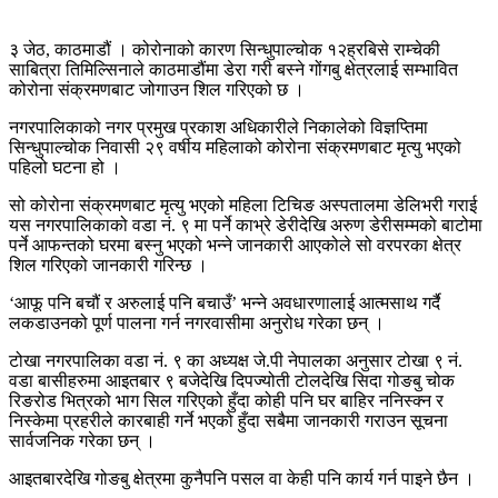
३ जेठ, काठमाडौं । कोरोनाको कारण सिन्धुपाल्चोक १२ह्रबिसे राम्चेकी
साबित्रा तिमिल्सिनाले काठमाडौंमा डेरा गरी बस्ने गोंगबु क्षेत्रलाई सम्भावित
कोरोना संक्रमणबाट जोगाउन शिल गरिएको छ ।
नगरपालिकाको नगर प्रमुख प्रकाश अधिकारीले निकालेको विज्ञप्तिमा
सिन्धुपाल्चोक निवासी २९ वर्षीय महिलाको कोरोना संक्रमणबाट मृत्यु भएको
पहिलो घटना हो ।
सो कोरोना संक्रमणबाट मृत्यु भएको महिला टिचिङ अस्पतालमा डेलिभरी गराई
यस नगरपालिकाको वडा नं. ९ मा पर्ने काभ्रे डेरीदेखि अरुण डेरीसम्मको बाटोमा
पर्ने आफन्तको घरमा बस्नु भएको भन्ने जानकारी आएकोले सो वरपरका क्षेत्र
शिल गरिएको जानकारी गरिन्छ ।
‘आफू पनि बचौं र अरुलाई पनि बचाउँ’ भन्ने अवधारणालाई आत्मसाथ गर्दै
लकडाउनको पूर्ण पालना गर्न नगरवासीमा अनुरोध गरेका छन् ।
टोखा नगरपालिका वडा नं. ९ का अध्यक्ष जे.पी नेपालका अनुसार टोखा ९ नं.
वडा बासीहरुमा आइतबार ९ बजेदेखि दिपज्योती टोलदेखि सिदा गोङबु चोक
रिङरोड भित्रको भाग सिल गरिएको हुँदा कोही पनि घर बाहिर ननिस्क्न र
निस्केमा प्रहरीले कारबाही गर्ने भएको हुँदा सबैमा जानकारी गराउन सूचना
सार्वजनिक गरेका छन् ।
आइतबारदेखि गोङबु क्षेत्रमा कुनैपनि पसल वा केही पनि कार्य गर्न पाइने छैन ।