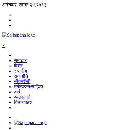
आईतबार, साउन २४,२०८३
×
समाचार
विशेष
स्थानीय
राजनीति
जीवनशैली
मनोरञ्जन/साहित्य
अर्थ
अन्तरवार्ता
विचार/बहस