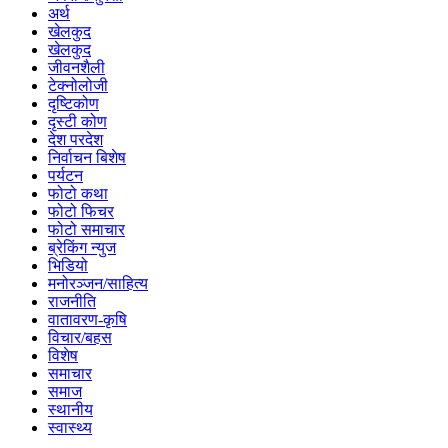
अर्थ
खेलकुद
खेलकुद
जीवनशैली
टेक्नोलोजी
दृष्टिकोण
दृस्टी कोण
देश परदेश
निर्वाचन बिशेष
पर्यटन
फोटो कथा
फोटो फिचर
फोटो समाचार
ब्रेकिंग न्युज
भिडियो
मनोरञ्जन/साहित्य
राजनीति
वातावरण-कृषि
विचार/बहस
विशेष
समाचार
समाज
स्थानीय
स्वास्थ्य