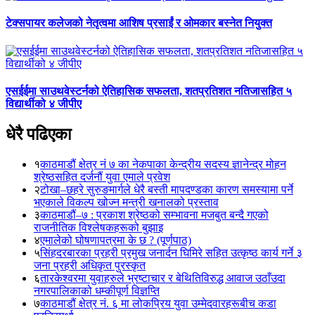
टेक्सपायर कलेजको नेतृत्वमा आशिष प्रसाईं र ओमकार बस्नेत नियुक्त
एसईईमा साउथवेस्टर्नको ऐतिहासिक सफलता, शतप्रतिशत नतिजासहित ५
विद्यार्थीको ४ जीपीए
धेरै पढिएका
१
काठमाडौं क्षेत्र नं ७ का नेकपाका केन्द्रीय सदस्य ज्ञानेन्द्र मोहन
श्रेष्ठसहित दर्जनौं युवा एमाले प्रवेश
२
टोखा–छहरे सुरुङमार्गले धेरै बस्ती मापदण्डका कारण समस्यामा पर्ने
भएकाले विकल्प खोज्न मन्त्री खनालको प्रस्ताव
३
काठमाडौं–७ : प्रकाश श्रेष्ठको सम्भावना मजबुत बन्दै गएको
राजनीतिक विश्लेषकहरूको बुझाइ
४
एमालेको घोषणापत्रमा के छ ? (पूर्णपाठ)
५
सिंहदरबारका प्रहरी प्रमुख जनार्दन घिमिरे सहित उत्कृष्ठ कार्य गर्ने ३
जना प्रहरी अधिकृत पुरस्कृत
६
तारकेश्वरमा युवाहरुले भ्रष्टाचार र बेथितिविरुद्ध आवाज उठाँउदा
नगरपालिकाको धम्कीपूर्ण विज्ञप्ति
७
काठमाडौं क्षेत्र नं. ६ मा लोकप्रिय युवा उम्मेदवारहरूबीच कडा