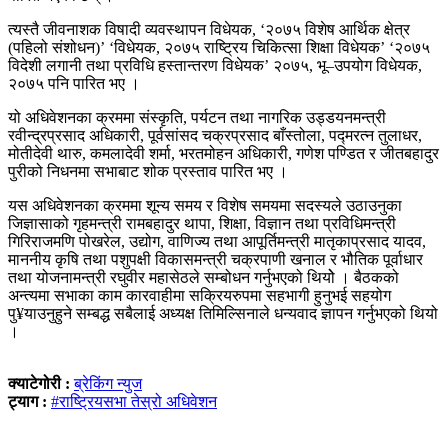
त्यस्तै जीवनाशक विषादी व्यवस्थापन विधेयक, ‘२०७५ विशेष आर्थिक क्षेत्र
(पहिलो संशोधन)’ ‘विधेयक, २०७५ राष्ट्रिय चिकित्सा शिक्षा विधेयक’ ‘२०७५
विदेशी लगानी तथा प्रविधि हस्तान्तरण विधेयक’ २०७५, भू–उपयोग विधेयक,
२०७५ पनि पारित भए ।
यो अधिवेशनका क्रममा संस्कृति, पर्यटन तथा नागरिक उड्डयनमन्त्री
रवीन्द्रप्रसाद अधिकारी, पूर्वसांसद चक्रप्रसाद बाँस्तोला, पद्मरत्न तुलाधर,
मोतीदेवी थारु, कमलादेवी शर्मा, भरतमोहन अधिकारी, गणेश पण्डित र जीतबहादुर
पुरीको निधनमा सभाबाट शोक प्रस्ताव पारित भए ।
यस अधिवेशनका क्रममा शून्य समय र विशेष समयमा सदस्यले उठाउनुका
जिज्ञासाको गृहमन्त्री रामबहादुर थापा, शिक्षा, विज्ञान तथा प्रविधिमन्त्री
गिरिराजमणि पोखरेल, उद्योग, वाणिज्य तथा आपूर्तिमन्त्री मातृकाप्रसाद यादव,
माननीय कृषि तथा पशुपक्षी विकासमन्त्री चक्रपाणी खनाल र भौतिक पूर्वाधार
तथा योजनामन्त्री रघुवीर महासेठले सम्बोधन गर्नुभएको थियोे । बैठकको
अन्त्यमा सभाका काम कारवाहीमा सक्रियरुपमा सहभागी हुनुभई सहयोग
पु¥याउनुहुने सम्बद्ध सबैलाई अध्यक्ष तिमिल्सिनाले धन्यवाद ज्ञापन गर्नुभएको थियो
।
क्याटेगोरी :
ब्रेकिंग न्युज
ट्याग :
#राष्ट्रियसभा तेस्रो अधिवेशन