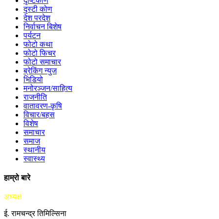
दृष्टिकोण
दृस्टी कोण
देश परदेश
निर्वाचन बिशेष
पर्यटन
फोटो कथा
फोटो फिचर
फोटो समाचार
ब्रेकिंग न्युज
भिडियो
मनोरञ्जन/साहित्य
राजनीति
वातावरण-कृषि
विचार/बहस
विशेष
समाचार
समाज
स्थानीय
स्वास्थ्य
हाम्रो बारे
अध्यक्ष
ई. रामचन्द्र तिमिल्सिना