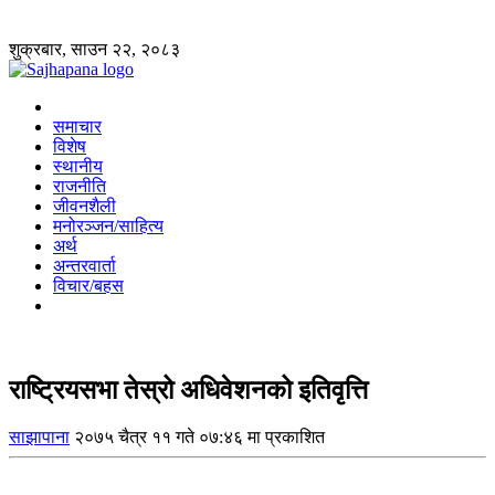
शुक्रबार, साउन २२, २०८३
समाचार
विशेष
स्थानीय
राजनीति
जीवनशैली
मनोरञ्जन/साहित्य
अर्थ
अन्तरवार्ता
विचार/बहस
राष्ट्रियसभा तेस्रो अधिवेशनको इतिवृत्ति
साझापाना
२०७५ चैत्र ११ गते ०७:४६ मा प्रकाशित