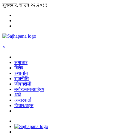
शुक्रबार, साउन २२,२०८३
×
समाचार
विशेष
स्थानीय
राजनीति
जीवनशैली
मनोरञ्जन/साहित्य
अर्थ
अन्तरवार्ता
विचार/बहस