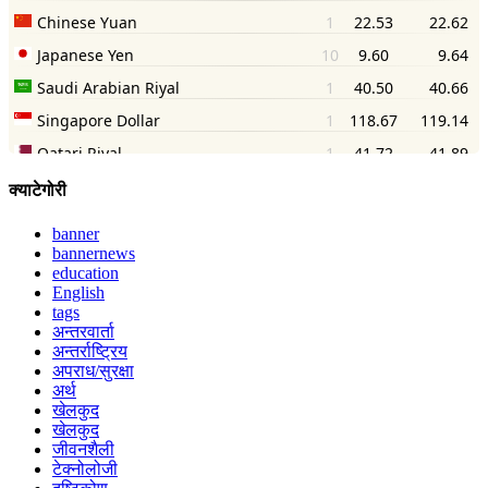
क्याटेगोरी
banner
bannernews
education
English
tags
अन्तरवार्ता
अन्तर्राष्ट्रिय
अपराध/सुरक्षा
अर्थ
खेलकुद
खेलकुद
जीवनशैली
टेक्नोलोजी