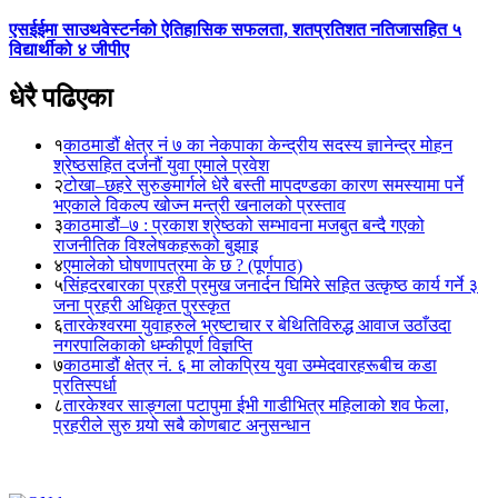
एसईईमा साउथवेस्टर्नको ऐतिहासिक सफलता, शतप्रतिशत नतिजासहित ५
विद्यार्थीको ४ जीपीए
धेरै पढिएका
१
काठमाडौं क्षेत्र नं ७ का नेकपाका केन्द्रीय सदस्य ज्ञानेन्द्र मोहन
श्रेष्ठसहित दर्जनौं युवा एमाले प्रवेश
२
टोखा–छहरे सुरुङमार्गले धेरै बस्ती मापदण्डका कारण समस्यामा पर्ने
भएकाले विकल्प खोज्न मन्त्री खनालको प्रस्ताव
३
काठमाडौं–७ : प्रकाश श्रेष्ठको सम्भावना मजबुत बन्दै गएको
राजनीतिक विश्लेषकहरूको बुझाइ
४
एमालेको घोषणापत्रमा के छ ? (पूर्णपाठ)
५
सिंहदरबारका प्रहरी प्रमुख जनार्दन घिमिरे सहित उत्कृष्ठ कार्य गर्ने ३
जना प्रहरी अधिकृत पुरस्कृत
६
तारकेश्वरमा युवाहरुले भ्रष्टाचार र बेथितिविरुद्ध आवाज उठाँउदा
नगरपालिकाको धम्कीपूर्ण विज्ञप्ति
७
काठमाडौं क्षेत्र नं. ६ मा लोकप्रिय युवा उम्मेदवारहरूबीच कडा
प्रतिस्पर्धा
८
तारकेश्वर साङ्गला पटापुमा ईभी गाडीभित्र महिलाको शव फेला,
प्रहरीले सुरु गर्‍यो सबै कोणबाट अनुसन्धान