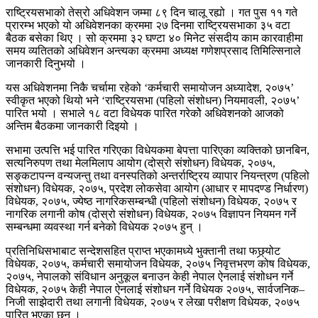
राष्ट्रियसभाको तेस्रो अधिवेशन जम्मा ८९ दिन चालू रह्यो । गत पुस ११ गते
प्रारम्भ भएको यो अधिवेशनका क्रममा २७ दिनमा राष्ट्रियसभाका ३५ वटा
बैठक बसेका थिए । सो क्रममा ३२ घण्टा ४० मिनेट संसदीय काम कारवाहीमा
समय व्यतितको अधिवेशन अन्त्यका क्रममा अध्यक्ष गणेशप्रसाद तिमिल्सिनाले
जानकारी दिनुभयो ।
यस अधिवेशनमा निकै चर्चामा रहेको ‘कर्मचारी समायोजन अध्यादेश, २०७५’
स्वीकृत भएको थियो भने ‘राष्ट्रियसभा (पहिलो संशोधन) नियमावली, २०७५’
पारित भयो । सभाले १८ वटा विधेयक पारित गरेकोे अधिवेशनको आजको
अन्तिम बैठकमा जानकारी दिइयो ।
सभामा उत्पत्ति भई पारित गरिएका विधेयकमा बेपत्ता पारिएका व्यक्तिको छानबिन,
सत्यनिरुपण तथा मेलमिलाप आयोग (दोस्रो संशोधन) विधेयक, २०७५,
सङ्कटापन्न वन्यजन्तु तथा वनस्पतिको अन्तर्राष्ट्रिय व्यापार नियन्त्रण (पहिलो
संशोधन) विधेयक, २०७५, प्रदेश लोकसेवा आयोग (आधार र मापदण्ड निर्धारण)
विधेयक, २०७५, ज्येष्ठ नागरिकसम्बन्धी (पहिलो संशोधन) विधेयक, २०७५ र
नागरिक लगानी कोष (दोस्रो संशोधन) विधेयक, २०७५ विज्ञापन नियमन गर्ने
सम्बन्धमा व्यवस्था गर्न बनेको विधेयक २०७५ हुन् ।
प्रतिनिधिसभाबाट सन्देशसहित प्राप्त भएकामध्ये भुक्तानी तथा फछ्र्योट
विधेयक, २०७५, कर्मचारी समायोजन विधेयक, २०७५ निवृत्तभरण कोष विधेयक,
२०७५, नेपालको संविधान अनुकूल बनाउन केही नेपाल ऐनलाई संशोधन गर्ने
विधेयक, २०७५ केही नेपाल ऐनलाई संशोधन गर्ने विधेयक २०७५, सार्वजनिक–
निजी साझेदारी तथा लगानी विधेयक, २०७५ र लेखा परीक्षण विधेयक, २०७५
पारित भएका छन् ।