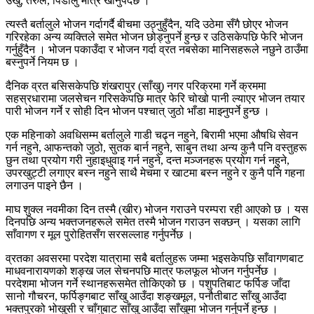
उखु, तरुल, पिँडालु मात्र खानुपर्दछ ।
त्यस्तै बर्तालुले भोजन गर्दागर्दै बीचमा उठ्नुहुँदैन, यदि उठेमा सँगै छोएर भोजन
गरिरहेका अन्य व्यक्तिले समेत भोजन छोड्नुपर्ने हुन्छ र उठिसकेपछि फेरि भोजन
गर्नुहुँदैन । भोजन पकाउँदा र भोजन गर्दा व्रत नबसेका मानिसहरूले नछुने ठाउँमा
बस्नुपर्ने नियम छ ।
दैनिक व्रत बसिसकेपछि शंखरापुर (साँखु) नगर परिक्रमा गर्ने क्रममा
सहस्रधारामा जलसेचन गरिसकेपछि मात्र फेरि चोखो पानी ल्याएर भोजन तयार
पारी भोजन गर्ने र सोही दिन भोजन पश्चात् जुठो भाँडा माझ्नुपर्ने हुन्छ ।
एक महिनाको अवधिसम्म बर्तालुले गाडी चढ्न नहुने, बिरामी भएमा औषधि सेवन
गर्न नहुने, आफन्तको जुठो, सुतक बार्न नहुने, साबुन तथा अन्य कुनै पनि वस्तुहरू
छुन तथा प्रयोग गरी नुहाइधुवाइ गर्न नहुने, दन्त मञ्जनहरू प्रयोग गर्न नहुने,
उपरखुट्टी लगाएर बस्न नहुने साथै मेचमा र खाटमा बस्न नहुने र कुनै पनि गहना
लगाउन पाइने छैन ।
माघ शुक्ल नवमीका दिन तस्मै (खीर) भोजन गराउने परम्परा रही आएको छ । यस
दिनपछि अन्य भक्तजनहरूले समेत तस्मै भोजन गराउन सक्छन् । यसका लागि
साँवागण र मूल पुरोहितसँग सरसल्लाह गर्नुपर्नेछ ।
व्रतका अवसरमा परदेश यात्रामा सबै बर्तालुहरू जम्मा भइसकेपछि साँवागणबाट
माधवनारायणको शङ्ख जल सेचनपछि मात्र फलफूल भोजन गर्नुपर्नेछ ।
परदेशमा भोजन गर्ने स्थानहरूसमेत तोकिएको छ । पशुपतिबाट फर्पिङ जाँदा
सानो गौचरन, फर्पिङ्गबाट साँखु आउँदा शङ्खमूल, पनौतीबाट साँखु आउँदा
भक्तपुरको भोखुसी र चाँगुबाट साँखु आउँदा साँखुमा भोजन गर्नुपर्ने हुन्छ ।