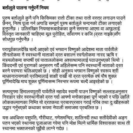
बर्तालुले पालना गर्नुपर्ने नियम
पुरुष बर्तालुले कुनै पनि किसिमका रातो टीका तथा रातो वस्त्र लगाउन पाउने
छैनन्, नित्य पूजा गर्न अगाडि सम्पूर्ण पुरुष बर्तालुले चन्दनको टीका लगाएको
हुनुपर्नेछ । उल्लिखित नियमहरूबाहेकका कुनै समस्या आएमा वा आफूलाई
विस्तृत जानकारी चाहिएमा मूल पुरोहित, साँवागण र कजि (व्रत नाइके)सँग
सोधपुछ गर्नुपर्नेछ ।
परापूर्वकालदेखि चल्दै आएको एवं भगवान विष्णुको आदेशमा माता पार्वतीले
तीनलोकमा नै स्वस्थानी माताको व्रत बसाल्न स्वर्गलोकमा नारद ऋषि र
मत्र्यलोकमा सप्तर्षी एवं पाताललोकमा अश्वत्थामालाई पठाउनुभएको थियो ।
किंवदन्ती एवं पुराणको अनुसरण गर्दै अहिलेसम्म पनि स्वस्थानी माताको व्रत
बस्ने परम्परा चलिआएको छ । सोही अनुरूप भगवान विष्णुको स्वरूप श्री
माधवनारायणको प्रतिमालाई साक्षी राखी यो व्रत प्रत्येक वर्ष पौष शुक्ल
पूर्णिमादेखि माघ शुक्ल पूर्णिमासम्म निरन्तर रूपमा चल्दै आइरहेको छ ।
सत्ययुगमा हिमालयपुत्री पार्वतीले महादेव स्वामी पाउन विष्णुको सल्लाहअनुसार
निराहार रहेर स्वस्थानीको व्रत गर्दा आफ्नो मनोकाङ्क्षा पूर्ण भएको र पछि उहाँले
लोककल्याणका निम्ति यो व्रतकथा प्रचारप्रसार गराई गरिब तथा दुःखीहरूको
उद्धार गर्नुभएको कथाका रूपमा नेपाली समाजमा प्रचलित छ ।
यस अवधिभर पशुपति, गौरीघाट, गणेशमन्दिर, शालिनदी तथा सतीदेवीको अङ्ग
पतन भएको स्थानमा पूजाआजा गरेमा पनि मोक्ष मिल्ने धार्मिक विश्वासका साथ ती
स्थानमा भक्तजनको घुइँचो लाग्ने गर्दछ ।