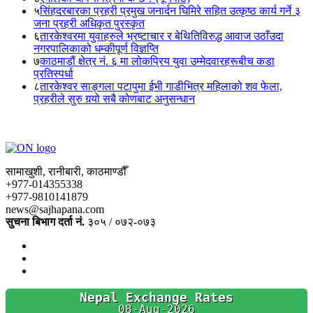
५
सिंहदरबारका प्रहरी प्रमुख जनार्दन घिमिरे सहित उत्कृष्ठ कार्य गर्ने ३
जना प्रहरी अधिकृत पुरस्कृत
६
तारकेश्वरमा युवाहरुले भ्रष्टाचार र बेथितिविरुद्ध आवाज उठाँउदा
नगरपालिकाको धम्कीपूर्ण विज्ञप्ति
७
काठमाडौं क्षेत्र नं. ६ मा लोकप्रिय युवा उम्मेदवारहरूबीच कडा
प्रतिस्पर्धा
८
तारकेश्वर साङ्गला पटापुमा ईभी गाडीभित्र महिलाको शव फेला,
प्रहरीले सुरु गर्‍यो सबै कोणबाट अनुसन्धान
सामाखुशी, रानीबारी, काठमाण्डौँ
+977-014355338
+977-9810141879
news@sajhapana.com
सुचना बिभाग दर्ता नं.
३०५ / ०७२-०७३