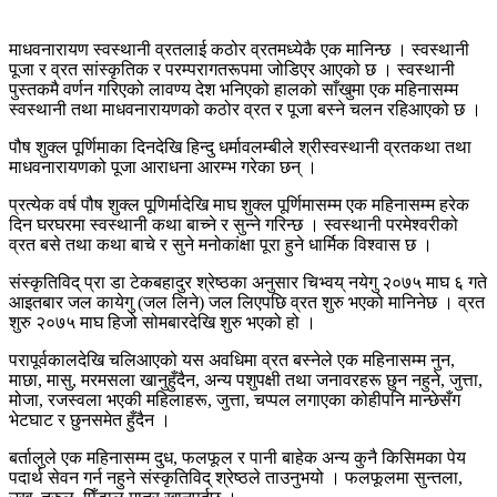
माधवनारायण स्वस्थानी व्रतलाई कठोर व्रतमध्येकै एक मानिन्छ । स्वस्थानी
पूजा र व्रत सांस्कृतिक र परम्परागतरूपमा जोडिएर आएको छ । स्वस्थानी
पुस्तकमै वर्णन गरिएको लावण्य देश भनिएको हालको साँखुमा एक महिनासम्म
स्वस्थानी तथा माधवनारायणको कठोर व्रत र पूजा बस्ने चलन रहिआएको छ ।
पौष शुक्ल पूर्णिमाका दिनदेखि हिन्दु धर्मावलम्बीले श्रीस्वस्थानी व्रतकथा तथा
माधवनारायणको पूजा आराधना आरम्भ गरेका छन् ।
प्रत्येक वर्ष पौष शुक्ल पूणिर्मादेखि माघ शुक्ल पूर्णिमासम्म एक महिनासम्म हरेक
दिन घरघरमा स्वस्थानी कथा बाच्ने र सुन्ने गरिन्छ । स्वस्थानी परमेश्वरीको
व्रत बसे तथा कथा बाचे र सुने मनोकांक्षा पूरा हुने धार्मिक विश्वास छ ।
संस्कृतिविद् प्रा डा टेकबहादुर श्रेष्ठका अनुसार चिभ्वय् नयेगु २०७५ माघ ६ गते
आइतबार जल कायेगु (जल लिने) जल लिएपछि व्रत शुरु भएको मानिनेछ । व्रत
शुरु २०७५ माघ हिजो सोमबारदेखि शुरु भएको हो ।
परापूर्वकालदेखि चलिआएको यस अवधिमा व्रत बस्नेले एक महिनासम्म नुन,
माछा, मासु, मरमसला खानुहुँदैन, अन्य पशुपक्षी तथा जनावरहरू छुन नहुने, जुत्ता,
मोजा, रजस्वला भएकी महिलाहरू, जुत्ता, चप्पल लगाएका कोहीपनि मान्छेसँग
भेटघाट र छुनसमेत हुँदैन ।
बर्तालुले एक महिनासम्म दुध, फलफूल र पानी बाहेक अन्य कुनै किसिमका पेय
पदार्थ सेवन गर्न नहुने संस्कृतिविद् श्रेष्ठले ताउनुभयो । फलफूलमा सुन्तला,