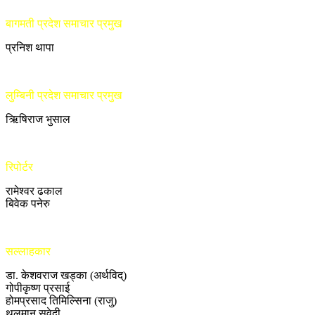
बागमती प्रदेश समाचार प्रमुख
प्रनिश थापा
लुम्बिनी प्रदेश समाचार प्रमुख
ऋिषिराज भुसाल
रिपोर्टर
रामेश्वर ढकाल
बिवेक पनेरु
सल्लाहकार
डा. केशवराज खड्का (अर्थविद्)
गोपीकृष्ण प्रसाई
होमप्रसाद तिमिल्सिना (राजु)
थलमान सुवेदी