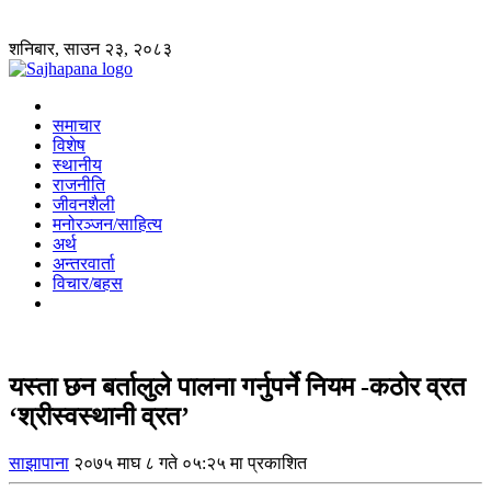
शनिबार, साउन २३, २०८३
समाचार
विशेष
स्थानीय
राजनीति
जीवनशैली
मनोरञ्जन/साहित्य
अर्थ
अन्तरवार्ता
विचार/बहस
यस्ता छन बर्तालुले पालना गर्नुपर्ने नियम -कठोर व्रत
‘श्रीस्वस्थानी व्रत’
साझापाना
२०७५ माघ ८ गते ०५:२५ मा प्रकाशित