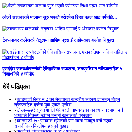
ओली सरकारको पालामा सुरु भएको एरोस्पेस शिक्षा पहल आठ वर्षपछि…
टेक्सपायर कलेजको नेतृत्वमा आशिष प्रसाईं र ओमकार बस्नेत नियुक्त
एसईईमा साउथवेस्टर्नको ऐतिहासिक सफलता, शतप्रतिशत नतिजासहित ५
विद्यार्थीको ४ जीपीए
धेरै पढिएका
१
काठमाडौं क्षेत्र नं ७ का नेकपाका केन्द्रीय सदस्य ज्ञानेन्द्र मोहन
श्रेष्ठसहित दर्जनौं युवा एमाले प्रवेश
२
टोखा–छहरे सुरुङमार्गले धेरै बस्ती मापदण्डका कारण समस्यामा पर्ने
भएकाले विकल्प खोज्न मन्त्री खनालको प्रस्ताव
३
काठमाडौं–७ : प्रकाश श्रेष्ठको सम्भावना मजबुत बन्दै गएको
राजनीतिक विश्लेषकहरूको बुझाइ
४
एमालेको घोषणापत्रमा के छ ? (पूर्णपाठ)