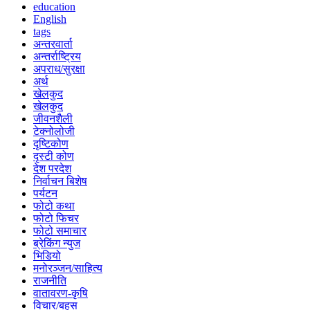
education
English
tags
अन्तरवार्ता
अन्तर्राष्ट्रिय
अपराध/सुरक्षा
अर्थ
खेलकुद
खेलकुद
जीवनशैली
टेक्नोलोजी
दृष्टिकोण
दृस्टी कोण
देश परदेश
निर्वाचन बिशेष
पर्यटन
फोटो कथा
फोटो फिचर
फोटो समाचार
ब्रेकिंग न्युज
भिडियो
मनोरञ्जन/साहित्य
राजनीति
वातावरण-कृषि
विचार/बहस