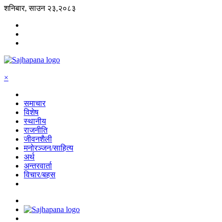
शनिबार, साउन २३,२०८३
×
समाचार
विशेष
स्थानीय
राजनीति
जीवनशैली
मनोरञ्जन/साहित्य
अर्थ
अन्तरवार्ता
विचार/बहस