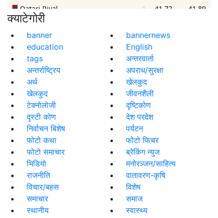
क्याटेगोरी
banner
bannernews
education
English
tags
अन्तरवार्ता
अन्तर्राष्ट्रिय
अपराध/सुरक्षा
अर्थ
खेलकुद
खेलकुद
जीवनशैली
टेक्नोलोजी
दृष्टिकोण
दृस्टी कोण
देश परदेश
निर्वाचन बिशेष
पर्यटन
फोटो कथा
फोटो फिचर
फोटो समाचार
ब्रेकिंग न्युज
भिडियो
मनोरञ्जन/साहित्य
राजनीति
वातावरण-कृषि
विचार/बहस
विशेष
समाचार
समाज
स्थानीय
स्वास्थ्य