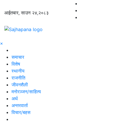
आईतबार, साउन २४,२०८३
×
समाचार
विशेष
स्थानीय
राजनीति
जीवनशैली
मनोरञ्जन/साहित्य
अर्थ
अन्तरवार्ता
विचार/बहस