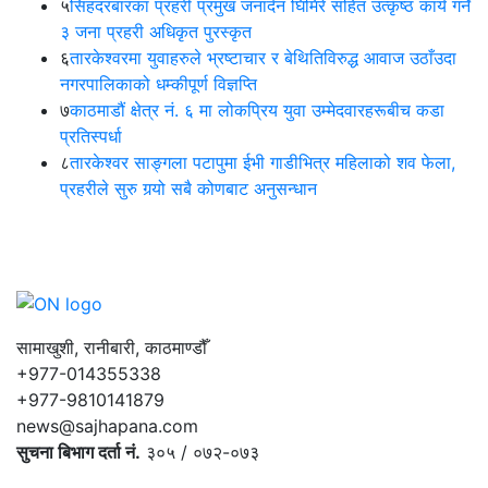
५
सिंहदरबारका प्रहरी प्रमुख जनार्दन घिमिरे सहित उत्कृष्ठ कार्य गर्ने
३ जना प्रहरी अधिकृत पुरस्कृत
६
तारकेश्वरमा युवाहरुले भ्रष्टाचार र बेथितिविरुद्ध आवाज उठाँउदा
नगरपालिकाको धम्कीपूर्ण विज्ञप्ति
७
काठमाडौं क्षेत्र नं. ६ मा लोकप्रिय युवा उम्मेदवारहरूबीच कडा
प्रतिस्पर्धा
८
तारकेश्वर साङ्गला पटापुमा ईभी गाडीभित्र महिलाको शव फेला,
प्रहरीले सुरु गर्‍यो सबै कोणबाट अनुसन्धान
सामाखुशी, रानीबारी, काठमाण्डौँ
+977-014355338
+977-9810141879
news@sajhapana.com
सुचना बिभाग दर्ता नं.
३०५ / ०७२-०७३