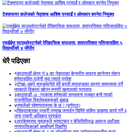
टेक्सपायर कलेजको नेतृत्वमा आशिष प्रसाईं र ओमकार बस्नेत नियुक्त
एसईईमा साउथवेस्टर्नको ऐतिहासिक सफलता, शतप्रतिशत नतिजासहित ५
विद्यार्थीको ४ जीपीए
धेरै पढिएका
१
काठमाडौं क्षेत्र नं ७ का नेकपाका केन्द्रीय सदस्य ज्ञानेन्द्र मोहन
श्रेष्ठसहित दर्जनौं युवा एमाले प्रवेश
२
टोखा–छहरे सुरुङमार्गले धेरै बस्ती मापदण्डका कारण समस्यामा पर्ने
भएकाले विकल्प खोज्न मन्त्री खनालको प्रस्ताव
३
काठमाडौं–७ : प्रकाश श्रेष्ठको सम्भावना मजबुत बन्दै गएको
राजनीतिक विश्लेषकहरूको बुझाइ
४
एमालेको घोषणापत्रमा के छ ? (पूर्णपाठ)
५
सिंहदरबारका प्रहरी प्रमुख जनार्दन घिमिरे सहित उत्कृष्ठ कार्य गर्ने ३
जना प्रहरी अधिकृत पुरस्कृत
६
तारकेश्वरमा युवाहरुले भ्रष्टाचार र बेथितिविरुद्ध आवाज उठाँउदा
नगरपालिकाको धम्कीपूर्ण विज्ञप्ति
७
काठमाडौं क्षेत्र नं. ६ मा लोकप्रिय युवा उम्मेदवारहरूबीच कडा