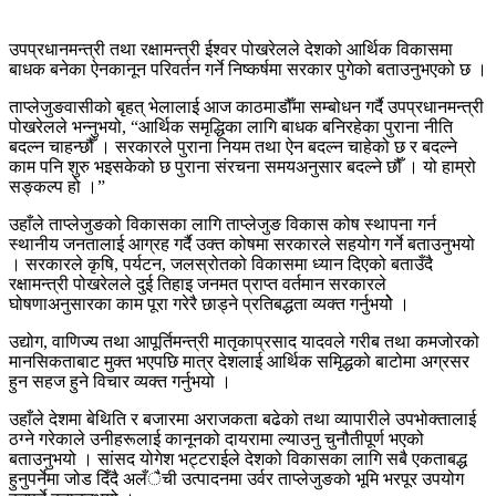
उपप्रधानमन्त्री तथा रक्षामन्त्री ईश्वर पोखरेलले देशको आर्थिक विकासमा
बाधक बनेका ऐनकानून परिवर्तन गर्ने निष्कर्षमा सरकार पुगेको बताउनुभएको छ ।
ताप्लेजुङवासीको बृहत् भेलालाई आज काठमाडौँमा सम्बोधन गर्दै उपप्रधानमन्त्री
पोखरेलले भन्नुभयो, “आर्थिक समृद्धिका लागि बाधक बनिरहेका पुराना नीति
बदल्न चाहन्छौँ । सरकारले पुराना नियम तथा ऐन बदल्न चाहेको छ र बदल्ने
काम पनि शुरु भइसकेको छ पुराना संरचना समयअनुसार बदल्ने छौँ । यो हाम्रो
सङ्कल्प हो ।”
उहाँले ताप्लेजुङको विकासका लागि ताप्लेजुङ विकास कोष स्थापना गर्न
स्थानीय जनतालाई आग्रह गर्दै उक्त कोषमा सरकारले सहयोग गर्ने बताउनुभयो
। सरकारले कृषि, पर्यटन, जलस्रोतको विकासमा ध्यान दिएको बताउँदै
रक्षामन्त्री पोखरेलले दुई तिहाइ जनमत प्राप्त वर्तमान सरकारले
घोषणाअनुसारका काम पूरा गरेरै छाड्ने प्रतिबद्धता व्यक्त गर्नुभयोे ।
उद्योग, वाणिज्य तथा आपूर्तिमन्त्री मातृकाप्रसाद यादवले गरीब तथा कमजोरको
मानसिकताबाट मुक्त भएपछि मात्र देशलाई आर्थिक समृिद्धको बाटोमा अग्रसर
हुन सहज हुने विचार व्यक्त गर्नुभयो ।
उहाँले देशमा बेथिति र बजारमा अराजकता बढेको तथा व्यापारीले उपभोक्तालाई
ठग्ने गरेकाले उनीहरूलाई कानूनको दायरामा ल्याउनु चुनौतीपूर्ण भएको
बताउनुभयो । सांसद योगेश भट्टराईले देशको विकासका लागि सबै एकताबद्ध
हुनुपर्नेमा जोड दिँदै अलँैची उत्पादनमा उर्वर ताप्लेजुङको भूमि भरपूर उपयोग