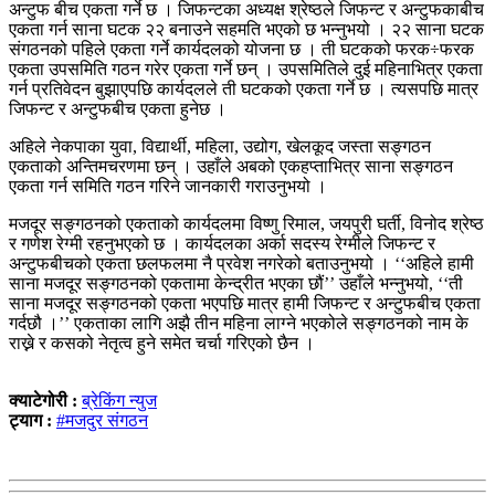
अन्टुफ बीच एकता गर्ने छ । जिफन्टका अध्यक्ष श्रेष्ठले जिफन्ट र अन्टुफकाबीच
एकता गर्न साना घटक २२ बनाउने सहमति भएको छ भन्नुभयो । २२ साना घटक
संगठनको पहिले एकता गर्ने कार्यदलको योजना छ । ती घटकको फरक÷फरक
एकता उपसमिति गठन गरेर एकता गर्ने छन् । उपसमितिले दुई महिनाभित्र एकता
गर्न प्रतिवेदन बुझाएपछि कार्यदलले ती घटकको एकता गर्ने छ । त्यसपछि मात्र
जिफन्ट र अन्टुफबीच एकता हुनेछ ।
अहिले नेकपाका युवा, विद्यार्थी, महिला, उद्योग, खेलकूद जस्ता सङ्गठन
एकताको अन्तिमचरणमा छन् । उहाँले अबको एकहप्ताभित्र साना सङ्गठन
एकता गर्न समिति गठन गरिने जानकारी गराउनुभयो ।
मजदूर सङ्गठनको एकताको कार्यदलमा विष्णु रिमाल, जयपुरी घर्ती, विनोद श्रेष्ठ
र गणेश रेग्मी रहनुभएको छ । कार्यदलका अर्का सदस्य रेग्मीले जिफन्ट र
अन्टुफबीचको एकता छलफलमा नै प्रवेश नगरेको बताउनुभयो । ‘‘अहिले हामी
साना मजदूर सङ्गठनको एकतामा केन्द्रीत भएका छौं’’ उहाँले भन्नुभयो, ‘‘ती
साना मजदूर सङ्गठनको एकता भएपछि मात्र हामी जिफन्ट र अन्टुफबीच एकता
गर्दछौ ।’’ एकताका लागि अझै तीन महिना लाग्ने भएकोले सङ्गठनको नाम के
राख्ने र कसको नेतृत्व हुने समेत चर्चा गरिएको छैन ।
क्याटेगोरी :
ब्रेकिंग न्युज
ट्याग :
#मजदुर संगठन