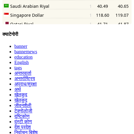
क्याटेगोरी
banner
bannernews
education
English
tags
अन्तरवार्ता
अन्तर्राष्ट्रिय
अपराध/सुरक्षा
अर्थ
खेलकुद
खेलकुद
जीवनशैली
टेक्नोलोजी
दृष्टिकोण
दृस्टी कोण
देश परदेश
निर्वाचन बिशेष