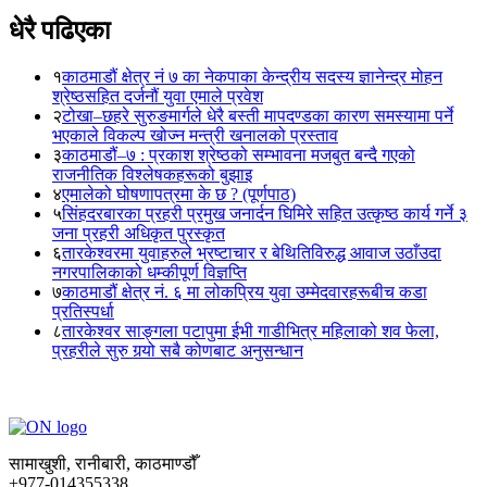
धेरै पढिएका
१
काठमाडौं क्षेत्र नं ७ का नेकपाका केन्द्रीय सदस्य ज्ञानेन्द्र मोहन
श्रेष्ठसहित दर्जनौं युवा एमाले प्रवेश
२
टोखा–छहरे सुरुङमार्गले धेरै बस्ती मापदण्डका कारण समस्यामा पर्ने
भएकाले विकल्प खोज्न मन्त्री खनालको प्रस्ताव
३
काठमाडौं–७ : प्रकाश श्रेष्ठको सम्भावना मजबुत बन्दै गएको
राजनीतिक विश्लेषकहरूको बुझाइ
४
एमालेको घोषणापत्रमा के छ ? (पूर्णपाठ)
५
सिंहदरबारका प्रहरी प्रमुख जनार्दन घिमिरे सहित उत्कृष्ठ कार्य गर्ने ३
जना प्रहरी अधिकृत पुरस्कृत
६
तारकेश्वरमा युवाहरुले भ्रष्टाचार र बेथितिविरुद्ध आवाज उठाँउदा
नगरपालिकाको धम्कीपूर्ण विज्ञप्ति
७
काठमाडौं क्षेत्र नं. ६ मा लोकप्रिय युवा उम्मेदवारहरूबीच कडा
प्रतिस्पर्धा
८
तारकेश्वर साङ्गला पटापुमा ईभी गाडीभित्र महिलाको शव फेला,
प्रहरीले सुरु गर्‍यो सबै कोणबाट अनुसन्धान
सामाखुशी, रानीबारी, काठमाण्डौँ
+977-014355338