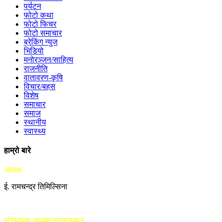
पर्यटन
फोटो कथा
फोटो फिचर
फोटो समाचार
ब्रेकिंग न्युज
भिडियो
मनोरञ्जन/साहित्य
राजनीति
वातावरण-कृषि
विचार/बहस
विशेष
समाचार
समाज
स्थानीय
स्वास्थ्य
हाम्रो बारे
अध्यक्ष
ई. रामचन्द्र तिमिल्सिना
संस्थापक अध्यक्ष/सल्लाहकार