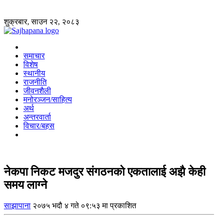
शुक्रबार, साउन २२, २०८३
समाचार
विशेष
स्थानीय
राजनीति
जीवनशैली
मनोरञ्जन/साहित्य
अर्थ
अन्तरवार्ता
विचार/बहस
नेकपा निकट मजदुर संगठनको एकतालाई अझै केही
समय लाग्ने
साझापाना
२०७५ भदौ ४ गते ०९:५३ मा प्रकाशित