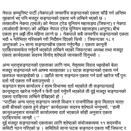
नेपाल कम्युनिष्ट पार्टी (नेकपा)ले जनवर्गीय सङ्गठनको एकता चाँडै गर्न अन्तिम
गृहकार्य भए पनि मजदुर सङ्गठनको एकता भने लम्बिने भएको छ ।
तत्कालीन नेकपा (एमाले) को नेपाल ट्रेड युनियन महासङ्घ (जिफन्ट) र नेकपा
(माओवादी केन्द्र) को अखिल नेपाल ट्रेड युनियन महासङ्घ (अन्टुफ) बीच
एकता हुन अझै तीन महिना लाग्ने छ । नेकपाले सबै जनवर्गीय सङ्गठनको एकता
भदौ ५ गतेभित्र गरिसक्ने गरी निर्देशन दिएको थियो । जिफन्टका १८ र
अन्टुफको २५ साना सङ्गठनबीच एकता गर्नुपर्नेछ । एकता कानूनी
प्रक्रियामार्फत गर्नुपर्ने भएकोले लम्बिने भएको जिफन्टका अध्यक्ष तथा मजदूर
एकता कार्यदलका सदस्य विनोद श्रेष्ठले जानकारी दिनुभयो ।
अन्य भ्रातृसङ्गठनको एकताका लागि नाम, नेतृत्वमा विवाद भइरहेको बेला
मजदूर सङ्गठनले भने आफ्ना मातहतका २२ घटक सङ्गठनको एकता गर्न
छलफल चलाइरहेको छ । उहाँले साना सङ्गठन एकता गर्न दर्ता खारेज गर्दै पुनः
दर्ता गदै एकता गर्ने बताउनुभयो ।
सङ्गठन श्रम कार्यालय र श्रम विभागमा दर्ता भएकोले ती सङ्गठनलाई
कानूनद्वारा खारेज गर्नुपर्ने र फेरी दर्ता गर्नुपर्ने भएकोले ती दुई मजदूर सङ्गठनको
एकता प्रक्रिया लम्बिने देखिएको हो ।
“पार्टीका अन्य भ्रातृ सङ्गठन जस्तो विधान र राजनीतिक कुरा मिलाएर मात्र
हामी बीचको एकता हुने होइन” कार्यदलका सदस्य श्रेष्ठले भन्नुभयो, ‘‘हामी
कानूनअनुसार सरकारी कार्यालयमा दर्ता भएकाले सोही अनुसार एकता
प्रक्रियामा जान्छौ ।’’
दुई मजदूर सङ्गठनको एकताका लागि श्रेष्ठको संयोजकत्वमा ११ सदस्यीय
कमिटी गठन गरिएको छ । समितिले साना घटक सङ्गठन एकता गर्दै जिफन्ट र