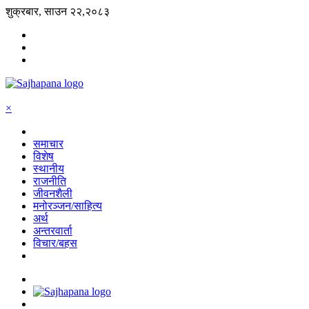
शुक्रबार, साउन २२,२०८३
×
समाचार
विशेष
स्थानीय
राजनीति
जीवनशैली
मनोरञ्जन/साहित्य
अर्थ
अन्तरवार्ता
विचार/बहस