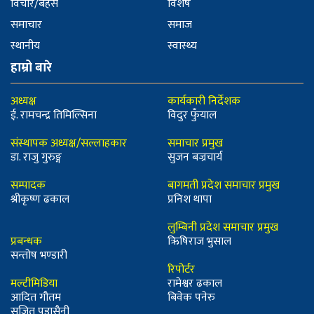
विचार/बहस
विशेष
समाचार
समाज
स्थानीय
स्वास्थ्य
हाम्रो बारे
अध्यक्ष
कार्यकारी निर्देशक
ई. रामचन्द्र तिमिल्सिना
विदुर फुँयाल
संस्थापक अध्यक्ष/सल्लाहकार
समाचार प्रमुख
डा. राजु गुरुङ्ग
सुजन बज्रचार्य
सम्पादक
बागमती प्रदेश समाचार प्रमुख
श्रीकृष्ण ढकाल
प्रनिश थापा
लुम्बिनी प्रदेश समाचार प्रमुख
प्रबन्धक
ऋिषिराज भुसाल
सन्तोष भण्डारी
रिपोर्टर
मल्टीमिडिया
रामेश्वर ढकाल
आदित गौतम
बिवेक पनेरु
सुजित पुडासैनी