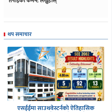
तपाईको कमेन्ट लेख्नुहोस्
थप समाचार
एसईईमा साउथवेस्टर्नको ऐतिहासिक