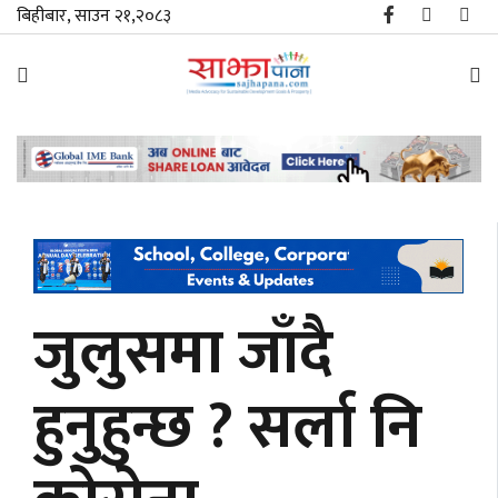
बिहीबार, साउन २१,२०८३
समाचार
विशेष
स्थानीय
राजनीति
जुलुसमा जाँदै
जीवनशैली
हुनुहुन्छ ? सर्ला नि
मनोरञ्जन/
साहित्य