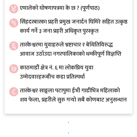
४
एमालेको घोषणापत्रमा के छ ? (पूर्णपाठ)
५
सिंहदरबारका प्रहरी प्रमुख जनार्दन घिमिरे सहित उत्कृष्ठ
कार्य गर्ने ३ जना प्रहरी अधिकृत पुरस्कृत
६
तारकेश्वरमा युवाहरुले भ्रष्टाचार र बेथितिविरुद्ध
आवाज उठाँउदा नगरपालिकाको धम्कीपूर्ण विज्ञप्ति
७
काठमाडौं क्षेत्र नं. ६ मा लोकप्रिय युवा
उम्मेदवारहरूबीच कडा प्रतिस्पर्धा
८
तारकेश्वर साङ्गला पटापुमा ईभी गाडीभित्र महिलाको
शव फेला, प्रहरीले सुरु गर्‍यो सबै कोणबाट अनुसन्धान