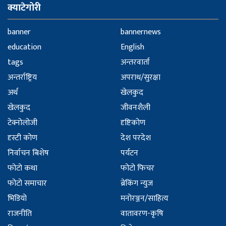
क्याटेगोरी
banner
bannernews
education
English
tags
अन्तरवार्ता
अन्तर्राष्ट्रिय
अपराध/सुरक्षा
अर्थ
खेलकुद
खेलकुद
जीवनशैली
टेक्नोलोजी
दृष्टिकोण
दृस्टी कोण
देश परदेश
निर्वाचन बिशेष
पर्यटन
फोटो कथा
फोटो फिचर
फोटो समाचार
ब्रेकिंग न्युज
भिडियो
मनोरञ्जन/साहित्य
राजनीति
वातावरण-कृषि