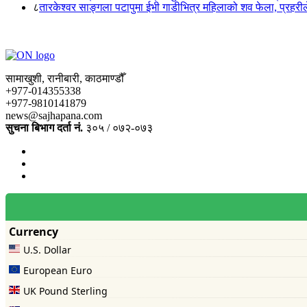
८
तारकेश्वर साङ्गला पटापुमा ईभी गाडीभित्र महिलाको शव फेला, प्रहरीले
सामाखुशी, रानीबारी, काठमाण्डौँ
+977-014355338
+977-9810141879
news@sajhapana.com
सुचना बिभाग दर्ता नं.
३०५ / ०७२-०७३