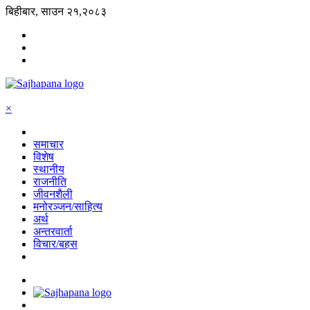
बिहीबार, साउन २१,२०८३
×
समाचार
विशेष
स्थानीय
राजनीति
जीवनशैली
मनोरञ्जन/साहित्य
अर्थ
अन्तरवार्ता
विचार/बहस