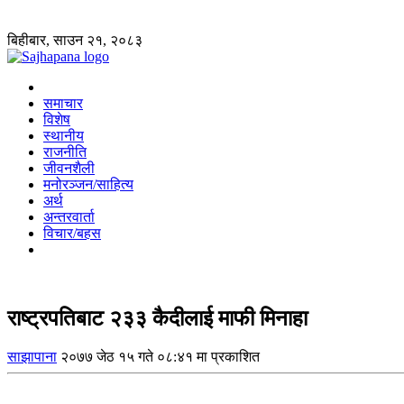
बिहीबार, साउन २१, २०८३
समाचार
विशेष
स्थानीय
राजनीति
जीवनशैली
मनोरञ्जन/साहित्य
अर्थ
अन्तरवार्ता
विचार/बहस
राष्ट्रपतिबाट २३३ कैदीलाई माफी मिनाहा
साझापाना
२०७७ जेठ १५ गते ०८:४१ मा प्रकाशित