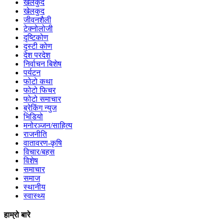
खेलकुद
खेलकुद
जीवनशैली
टेक्नोलोजी
दृष्टिकोण
दृस्टी कोण
देश परदेश
निर्वाचन बिशेष
पर्यटन
फोटो कथा
फोटो फिचर
फोटो समाचार
ब्रेकिंग न्युज
भिडियो
मनोरञ्जन/साहित्य
राजनीति
वातावरण-कृषि
विचार/बहस
विशेष
समाचार
समाज
स्थानीय
स्वास्थ्य
हाम्रो बारे