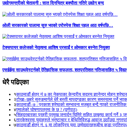
उद्योगमन्त्रीको चेतावनी : सात दिनभित्र बक्यौता नतिरे उद्योग बन्द
ओली सरकारको पालामा सुरु भएको एरोस्पेस शिक्षा पहल आठ वर्षपछि…
टेक्सपायर कलेजको नेतृत्वमा आशिष प्रसाईं र ओमकार बस्नेत नियुक्त
एसईईमा साउथवेस्टर्नको ऐतिहासिक सफलता, शतप्रतिशत नतिजासहित ५ विद्यार
धेरै पढिएका
१
काठमाडौं क्षेत्र नं ७ का नेकपाका केन्द्रीय सदस्य ज्ञानेन्द्र मोहन श्रेष्ठ
२
टोखा–छहरे सुरुङमार्गले धेरै बस्ती मापदण्डका कारण समस्यामा पर्ने भए
३
काठमाडौं–७ : प्रकाश श्रेष्ठको सम्भावना मजबुत बन्दै गएको राजनीतिक
४
एमालेको घोषणापत्रमा के छ ? (पूर्णपाठ)
५
सिंहदरबारका प्रहरी प्रमुख जनार्दन घिमिरे सहित उत्कृष्ठ कार्य गर्ने ३ 
६
तारकेश्वरमा युवाहरुले भ्रष्टाचार र बेथितिविरुद्ध आवाज उठाँउदा नगरपालि
७
काठमाडौं क्षेत्र नं. ६ मा लोकप्रिय युवा उम्मेदवारहरूबीच कडा प्रतिस्पर्