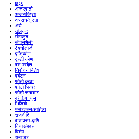
tags
अन्तरवार्ता
अन्तर्राष्ट्रिय
अपराध/सुरक्षा
अर्थ
खेलकुद
खेलकुद
जीवनशैली
टेक्नोलोजी
दृष्टिकोण
दृस्टी कोण
देश परदेश
निर्वाचन बिशेष
पर्यटन
फोटो कथा
फोटो फिचर
फोटो समाचार
ब्रेकिंग न्युज
भिडियो
मनोरञ्जन/साहित्य
राजनीति
वातावरण-कृषि
विचार/बहस
विशेष
समाचार