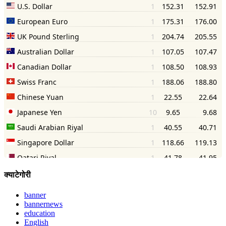
क्याटेगोरी
banner
bannernews
education
English