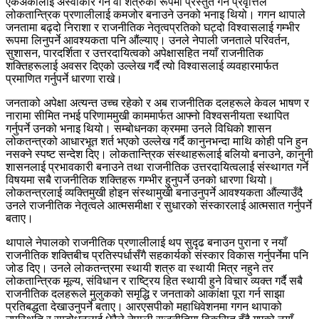
एकअर्कालाई अस्वीकार गर्ने वा शत्रुको रूपमा प्रस्तुत गर्ने प्रवृत्तिले
लोकतान्त्रिक प्रणालीलाई कमजोर बनाउने उनको भनाइ थियो। गगन थापाले
जनतामा बढ्दो निराशा र राजनीतिक नेतृत्वप्रतिको घट्दो विश्वासलाई गम्भीर
रूपमा लिनुपर्ने आवश्यकता पनि औंल्याए। उनले नेपाली जनताले परिवर्तन,
सुशासन, पारदर्शिता र उत्तरदायित्वको अपेक्षासहित नयाँ राजनीतिक
शक्तिहरूलाई अवसर दिएको उल्लेख गर्दै त्यो विश्वासलाई व्यवहारमार्फत
प्रमाणित गर्नुपर्ने धारणा राखे।
जनताको अपेक्षा अत्यन्त उच्च रहेको र अब राजनीतिक दलहरूले केवल भाषण र
नारामा सीमित नभई परिणाममुखी काममार्फत आफ्नो विश्वसनीयता स्थापित
गर्नुपर्ने उनको भनाइ थियो। सम्बोधनका क्रममा उनले विधिको शासन
लोकतन्त्रको आधारभूत शर्त भएको उल्लेख गर्दै कानुनभन्दा माथि कोही पनि हुन
नसक्ने स्पष्ट सन्देश दिए। लोकतान्त्रिक संस्थाहरूलाई बलियो बनाउने, कानुनी
शासनलाई प्रभावकारी बनाउने तथा राजनीतिक उत्तरदायित्वलाई संस्थागत गर्ने
विषयमा सबै राजनीतिक शक्तिहरू गम्भीर हुनुपर्ने उनको धारणा थियो।
लोकतन्त्रलाई व्यक्तिमुखी होइन संस्थामुखी बनाउनुपर्ने आवश्यकता औंल्याउँदै
उनले राजनीतिक नेतृत्वले आत्मसमीक्षा र सुधारको संस्कारलाई आत्मसात गर्नुपर्ने
बताए।
थापाले नेपालको राजनीतिक प्रणालीलाई थप सुदृढ बनाउन पुराना र नयाँ
राजनीतिक शक्तिबीच प्रतिस्पर्धासँगै सहकार्यको संस्कार विकास गर्नुपर्नेमा पनि
जोड दिए। उनले लोकतन्त्रमा स्थायी शत्रु वा स्थायी मित्र नहुने तर
लोकतान्त्रिक मूल्य, संविधान र राष्ट्रिय हित स्थायी हुने विचार व्यक्त गर्दै सबै
राजनीतिक दलहरूले मुलुकको समृद्धि र जनताको आकांक्षा पूरा गर्न साझा
प्रतिबद्धता देखाउनुपर्ने बताए। आरएसपीको महाधिवेशनमा गगन थापाको