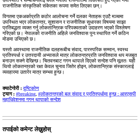
उपस्थिति र सम्बोधनलाई धेरैले नेपाली राजनीतिमा विकसित हुँदै गएको नयाँ
राजनीतिक संस्कृतिको संकेतका रूपमा समेत लिएका छन्।
विगतमा एकअर्काप्रति कठोर आलोचना गर्ने दलका नेताहरू एउटै मञ्चमा
उपस्थित भएर लोकतन्त्र, सुशासन र राजनीतिक सुधारका विषयमा साझा
प्रतिबद्धता व्यक्त गर्नु लोकतान्त्रिक परिपक्वताको उदाहरण भएको विश्लेषण
गरिएको छ। नेपालको राजनीति अहिले जनविश्वास पुनःस्थापित गर्ने कठिन
मोडमा उभिएको छ।
यस्तो अवस्थामा राजनीतिक दलहरूबीच संवाद, पारस्परिक सम्मान, स्वस्थ
प्रतिस्पर्धा र उत्तरदायी अभ्यासले मात्र लोकतन्त्रप्रति जनविश्वास थप मजबुत
बनाउन सक्ने देखिन्छ। चितवनबाट गगन थापाले दिएको सन्देश पनि मूलतः यही
थियो लोकतन्त्रको रक्षा केवल चुनाव जितेर होइन, लोकतान्त्रिक संस्कारलाई
व्यवहारमा उतारेर मात्र सम्भव हुन्छ।
क्याटेगोरी :
दृष्टिकोण
ट्याग :
#breaking
,
#लोकतन्त्रको बल संवाद र प्रतिस्पर्धामा हुन्छ : आरएसपी
महाधिवेशनमा गगन थापाको सन्देश
तपाईको कमेन्ट लेख्नुहोस्