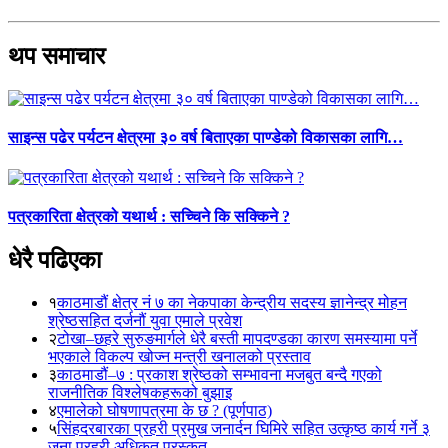
थप समाचार
साइन्स पढेर पर्यटन क्षेत्रमा ३० वर्ष बिताएका पाण्डेको विकासका लागि…
पत्रकारिता क्षेत्रको यथार्थ : सच्चिने कि सक्किने ?
धेरै पढिएका
१
काठमाडौं क्षेत्र नं ७ का नेकपाका केन्द्रीय सदस्य ज्ञानेन्द्र मोहन
श्रेष्ठसहित दर्जनौं युवा एमाले प्रवेश
२
टोखा–छहरे सुरुङमार्गले धेरै बस्ती मापदण्डका कारण समस्यामा पर्ने
भएकाले विकल्प खोज्न मन्त्री खनालको प्रस्ताव
३
काठमाडौं–७ : प्रकाश श्रेष्ठको सम्भावना मजबुत बन्दै गएको
राजनीतिक विश्लेषकहरूको बुझाइ
४
एमालेको घोषणापत्रमा के छ ? (पूर्णपाठ)
५
सिंहदरबारका प्रहरी प्रमुख जनार्दन घिमिरे सहित उत्कृष्ठ कार्य गर्ने ३
जना प्रहरी अधिकृत पुरस्कृत