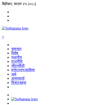
बिहीबार, साउन २१,२०८३
×
समाचार
विशेष
स्थानीय
राजनीति
जीवनशैली
मनोरञ्जन/साहित्य
अर्थ
अन्तरवार्ता
विचार/बहस