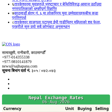
६
तारकेश्वरमा युवाहरुले भ्रष्टाचार र बेथितिविरुद्ध आवाज उठाँउदा
नगरपालिकाको धम्कीपूर्ण विज्ञप्ति
७
काठमाडौं क्षेत्र नं. ६ मा लोकप्रिय युवा उम्मेदवारहरूबीच कडा
प्रतिस्पर्धा
८
तारकेश्वर साङ्गला पटापुमा ईभी गाडीभित्र महिलाको शव फेला,
प्रहरीले सुरु गर्‍यो सबै कोणबाट अनुसन्धान
सामाखुशी, रानीबारी, काठमाण्डौँ
+977-014355338
+977-9810141879
news@sajhapana.com
सुचना बिभाग दर्ता नं.
३०५ / ०७२-०७३