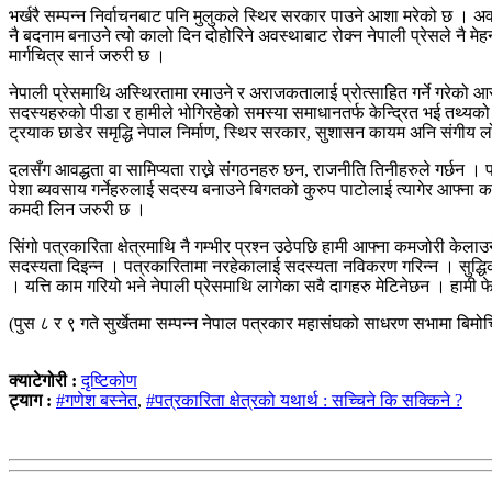
भर्खरै सम्पन्न निर्वाचनबाट पनि मुलुकले स्थिर सरकार पाउने आशा मरेको छ । अ
नै बदनाम बनाउने त्यो कालो दिन दोहोरिने अवस्थाबाट रोक्न नेपाली प्रेसले नै मेह
मार्गचित्र सार्न जरुरी छ ।
नेपाली प्रेसमाथि अस्थिरतामा रमाउने र अराजकतालाई प्रोत्साहित गर्ने गरेको आ
सदस्यहरुको पीडा र हामीले भोगिरहेको समस्या समाधानतर्फ केन्द्रित भई तथ्यक
ट्रयाक छाडेर समृद्धि नेपाल निर्माण, स्थिर सरकार, सुशासन कायम अनि संगी
दलसँग आवद्धता वा सामिप्यता राख्ने संगठनहरु छन, राजनीति तिनीहरुले गर्छन । 
पेशा ब्यवसाय गर्नेहरुलाई सदस्य बनाउने बिगतको कुरुप पाटोलाई त्यागेर आफ्ना 
कमदी लिन जरुरी छ ।
सिंगो पत्रकारिता क्षेत्रमाथि नै गम्भीर प्रश्न उठेपछि हामी आफ्ना कमजोरी के
सदस्यता दिइन्न । पत्रकारितामा नरहेकालाई सदस्यता नविकरण गरिन्न । सुद्धिकरण
। यत्ति काम गरियो भने नेपाली प्रेसमाथि लागेका सवै दागहरु मेटिनेछन । हामी 
(पुस ८ र ९ गते सुर्खेतमा सम्पन्न नेपाल पत्रकार महासंघको साधरण सभामा बिमो
क्याटेगोरी :
दृष्टिकोण
ट्याग :
#गणेश बस्नेत
,
#पत्रकारिता क्षेत्रको यथार्थ : सच्चिने कि सक्किने ?