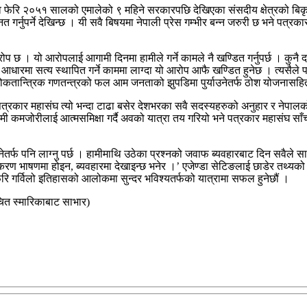
व फेरि २०५१ सालको एमालेको ९ महिने सरकारपछि देखिएका संसदीय क्षेत्रको बिकृत 
नत गर्नुपर्ने देखिन्छ । यी सवै बिषयमा नेपाली प्रेस गम्भीर बन्न जरुरी छ भने पत्
रोप छ । यो आरोपलाई आगामी दिनमा हामीले गर्ने कामले नै खण्डित गर्नुपर्छ । कुन
ो आधारमा सत्य स्थापित गर्ने काममा लाग्दा यो आरोप आफै खण्डित हुनेछ । त्यस
य लोकतान्त्रिक गणतन्त्रको फल आम जनताको झुपडिमा पुर्याउनेतर्फ ठोश योजनास
पत्रकार महासंघ त्यो भन्दा टाढा बसेर देशभरका सवै सदस्यहरुको अनुहार र नेपालक
कमी कमजोरीलाई आत्मसमिक्षा गर्दै अवको यात्रा तय गरियो भने पत्रकार महासंघ साँच
लाउनेतर्फ पनि लाग्नु पर्छ । हामीमाथि उठेका प्रश्नको जवाफ ब्यवहारबाट दिन सवै
 भाषणमा होइन, ब्यवहारमा देखाइन्छ भनेर ।’ एजेण्डा सेटिङलाई छाडेर तथ्यको आधार
फेरि गर्विलो इतिहासको आलोकमा सुन्दर भविश्यतर्फको यात्रामा सफल हुनेछौं ।
चित स्मारिकाबाट साभार)