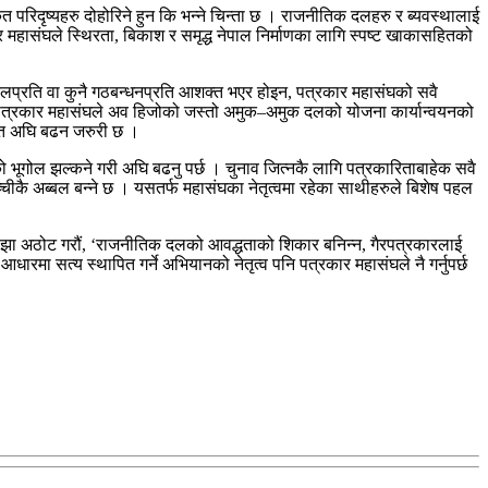
परिदृष्यहरु दोहोरिने हुन कि भन्ने चिन्ता छ । राजनीतिक दलहरु र ब्यवस्थालाई
रकार महासंघले स्थिरता, बिकाश र समृद्ध नेपाल निर्माणका लागि स्पष्ट खाकासहितको
ै दलप्रति वा कुनै गठबन्धनप्रति आशक्त भएर होइन, पत्रकार महासंघको सवै
ैले पत्रकार महासंघले अव हिजोको जस्तो अमुक–अमुक दलको योजना कार्यान्वयनको
हित अघि बढन जरुरी छ ।
ो भूगोल झल्कने गरी अघि बढनु पर्छ । चुनाव जित्नकै लागि पत्रकारिताबाहेक सवै
्चीकै अब्बल बन्ने छ । यसतर्फ महासंघका नेतृत्वमा रहेका साथीहरुले बिशेष पहल
ले साझा अठोट गरौं, ‘राजनीतिक दलको आवद्धताको शिकार बनिन्न, गैरपत्रकारलाई
मा सत्य स्थापित गर्ने अभियानको नेतृत्व पनि पत्रकार महासंघले नै गर्नुपर्छ