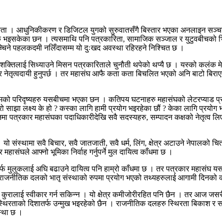
िता । आधुनिकीकरण र डिजिटल युगको सुरुवातसँगै बिस्तार भएका अनलाइन सञ्चार म
निक भइसकेका छन । त्यसमाथि पनि पत्रकारिता, सामाजिक सञ्जाल र युटुवबीचको भ
ित सच्चिने पहलकदमी नलिँदासम्म यो दुःखद अवस्था रहिरहने निश्चित छ ।
क्तिलाई सिध्याउने मिसन पत्रकारिताले चुनौती थपेको थप्यै छ । यस्को कलंक मेटाउ
 नेतृत्वदायी हुनुपर्छ । तर महासंघ आफै कता कता बिचलित भएको अनि बाटो बिराएको
मको परिदृष्यहरु यसबीचमा भएका छन । कतिपय घटनाहरु महासंघको लेटरप्याड प्
 साझा लक्ष्य के हो ? कस्का लागि हामी प्रयोग भइरहेका छौं ? केका लागि प्रयोग 
्नमा पत्रकार महासंघका पदाधिकारीदेखि सवै सदस्यहरु, सम्पादन कक्षको नेतृत्व लिए
 संस्थामा सवै बिचार, सवै जातजाती, सवै धर्म, लिंग, क्षेत्र अटाउने नेपालको चित्र
संघले आफ्नो भूमिका निर्वाह गर्नुपर्ने मुल दायित्व काँधमा छ ।
्फ मुलुकलाई अघि बढाउने दायित्व पनि हाम्रो काँधमा छ । तर पत्रकार महासंघ यस
 राजनीतिक दलको भातृ संस्थाको रुपमा प्रयोग भएको तथ्यहरुलाई आगामी दिनको का
वादी कुरालाई स्वीकार गर्न सकिन्न । यो क्षेत्र कमीजोरीरहित पनि छैन । तर आज 
्थिरताको दिशातर्फ उन्मुख भइरहेको छैन । राजनीतिक दलहरु स्थिरता बिकाश र समृ
स्था छ ।