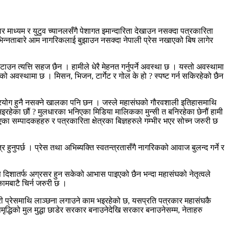
ाध्यम र युटुव च्यानलसँगै पेशागत इमान्दारिता देखाउन नसक्दा पत्रकारिता
िन्नताबारे आम नागरिकलाई बुझाउन नसक्दा नेपाली प्रेस नखाएको बिष लागेर
न त्यत्ति सहज छैन । हामीले धेरै मेहनत गर्नुपर्ने अवस्था छ । यस्तो अवस्थामा
 अवस्थामा छ । मिसन, भिजन, टार्गेट र गोल के हो ? स्पष्ट गर्न सकिरहेको छैन
रयोग हुनै नसक्ने खालका पनि छन । जस्ले महासंघको गौरवशाली इतिहासमाथि
भइरहेका छौं ? मुलधारका भनिएका मिडिया मालिकका मुन्सी त बनिरहेका छेनौं हामी
का सम्पादकहहरु र पत्रकारिता क्षेत्रका बिज्ञहरुले गम्भीर भएर सोच्न जरुरी छ
 हुनुपर्छ । प्रेस तथा अभिब्यक्ति स्वतन्त्रतासँगै नागरिकको आवाज बुलन्द गर्ने र
 दिशातर्फ अग्रसर हुन सकेको आभास पाइएको छैन भन्दा महासंघको नेतृत्वले
मबाटै चिर्न जरुरी छ ।
जसरी प्रेसमाथि लाञ्छना लगाउने काम भइरहेको छ, यसप्रति पत्रकार महासंघकै
द्धिको मुल मुद्धा छाडेर सरकार बनाउनेदेखि सरकार बनाउनेसम्म, नेताहरु