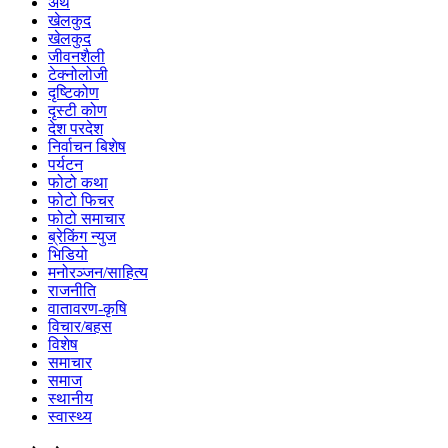
अर्थ
खेलकुद
खेलकुद
जीवनशैली
टेक्नोलोजी
दृष्टिकोण
दृस्टी कोण
देश परदेश
निर्वाचन बिशेष
पर्यटन
फोटो कथा
फोटो फिचर
फोटो समाचार
ब्रेकिंग न्युज
भिडियो
मनोरञ्जन/साहित्य
राजनीति
वातावरण-कृषि
विचार/बहस
विशेष
समाचार
समाज
स्थानीय
स्वास्थ्य