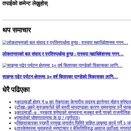
तपाईको कमेन्ट लेख्नुहोस्
थप समाचार
लोकतन्त्रको बल संवाद र प्रतिस्पर्धामा हुन्छ : रास्वपा महाधिवेशनमा गगन…
साइन्स पढेर पर्यटन क्षेत्रमा ३० वर्ष बिताएका पाण्डेको विकासका लागि…
धेरै पढिएका
१
काठमाडौं क्षेत्र नं ७ का नेकपाका केन्द्रीय सदस्य ज्ञानेन्द्र मोहन श्रेष्ठ
२
टोखा–छहरे सुरुङमार्गले धेरै बस्ती मापदण्डका कारण समस्यामा पर्ने भए
३
काठमाडौं–७ : प्रकाश श्रेष्ठको सम्भावना मजबुत बन्दै गएको राजनीतिक
४
एमालेको घोषणापत्रमा के छ ? (पूर्णपाठ)
५
सिंहदरबारका प्रहरी प्रमुख जनार्दन घिमिरे सहित उत्कृष्ठ कार्य गर्ने ३ 
६
तारकेश्वरमा युवाहरुले भ्रष्टाचार र बेथितिविरुद्ध आवाज उठाँउदा नगरपालि