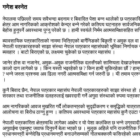
गणेश बस्नेत
नेपालमा पछिल्लो समय सवैभन्दा बदनाम र बिवादित पेशा बन्न थालेको छ पत्रकार
क्षेत्र आम नागरिकको आक्रोशको केन्द्र बन्ने गरेको कतिपय घटनाहरु सार्वज
बेहोस हुनुपर्ने अवस्थामा पुग्नु परेको छ । हामी स्वयंले निर्मम आत्मसमिक्षासह
ब्यावसायिक पत्रकारिताको नाममा भित्रिएको बार्गेनिङको बिकृती र अमुक दल वा श
नेपाली पत्रकारहरुको साझा संस्था नेपाल पत्रकार महासंघको भूमिका निर्णायक र
ब्यवहार । बाटो बिराएको छ, लक्ष्यमा चुकेको छ पत्रकार महासंघ ।
जानेर होस वा नजानेर, अमुक–अमुक राजनीतिक दलसँगको सामिप्यता देखाउनेसम्
कालो दाग लागेको छ । किन यस्तो भइरहेको छ ? किन हामी चुकिरहेका छौं ? हाम्रो
? भन्ने जस्ता प्रश्नमा अव ढिला नगरी आत्मसमिक्षा गर्न जरुरी छ । यी तमाम प्रश
।
कुनै बिवाद छैन, नेपाल पत्रकार महासंघ नेपाली पत्रकारहरुको साझा संस्था हो । यो
सरकार तथा राजनीतिक दलहरुलाई खवरदारी गर्ने अगुवा संस्थाको रुपमा पत्रकार महा
आम नागरिकको आवज मुखरित गर्दै लोकतन्त्रको सुदृढीकरण र समृद्धिको यात्रातर
आलोचना वा बिरोध ठान्नु हुन्न । कतिपय अवस्थामा पत्रकार महासंघ कुनै एउटा
नेपाली पत्रकारिता क्षेत्रमाथि लागेका आक्षेप र यो पेशा कलंकित छ भन्ने उग्र
अगुवाईमा एकमुष्ट जवाफ दिनुपर्ने बेला भएको छ । मुलुक अहिले पनि राजनीतिक स
प्रधानमन्त्री बन्नेदेखि प्रधानमन्त्री बनाउनेसम्मको गोलचक्करमै फसिरहेको अव