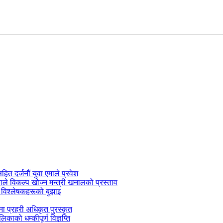
सहित दर्जनौं युवा एमाले प्रवेश
काले विकल्प खोज्न मन्त्री खनालको प्रस्ताव
 विश्लेषकहरूको बुझाइ
जना प्रहरी अधिकृत पुरस्कृत
काको धम्कीपूर्ण विज्ञप्ति