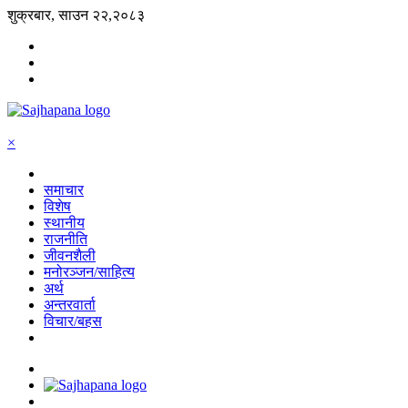
शुक्रबार, साउन २२,२०८३
×
समाचार
विशेष
स्थानीय
राजनीति
जीवनशैली
मनोरञ्जन/साहित्य
अर्थ
अन्तरवार्ता
विचार/बहस