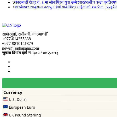
७
काठमाडौं क्षेत्र नं. ६ मा लोकप्रिय युवा उम्मेदवारहरूबीच कडा प्रतिस्पर्
८
तारकेश्वर साङ्गला पटापुमा ईभी गाडीभित्र महिलाको शव फेला, प्रहरीले
सामाखुशी, रानीबारी, काठमाण्डौँ
+977-014355338
+977-9810141879
news@sajhapana.com
सुचना बिभाग दर्ता नं.
३०५ / ०७२-०७३